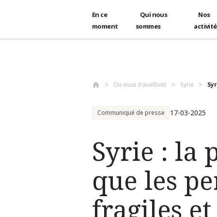
En ce
Qui nous
Nos
moment
sommes
activit
Aller au contenu principal
Où nous travaillons
Syrie
Syr
17-03-2025
Communiqué de presse
Syrie : la
que les pe
fragiles e