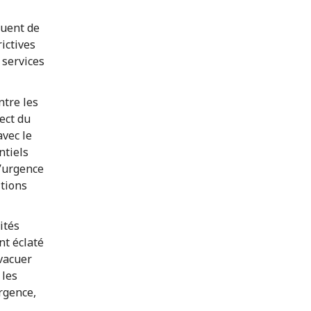
nuent de
ictives
 services
ntre les
pect du
avec le
ntiels
d’urgence
itions
ités
nt éclaté
évacuer
 les
rgence,