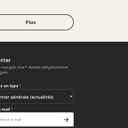
Plus
tter
 marqués d'un * doivent obligatoirement
ignés
ez un type
*
e-mail
*