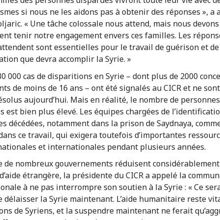
milles des personnes disparues vivront toute leur vie avec d
smes si nous ne les aidons pas à obtenir des réponses », a 
jaric. « Une tâche colossale nous attend, mais nous devons
nt tenir notre engagement envers ces familles. Les répons
attendent sont essentielles pour le travail de guérison et de
ation que devra accomplir la Syrie. »
30 000 cas de disparitions en Syrie – dont plus de 2000 conc
nts de moins de 16 ans – ont été signalés au CICR et ne son
ésolus aujourd’hui. Mais en réalité, le nombre de personnes
s est bien plus élevé. Les équipes chargées de l’identificati
s décédées, notamment dans la prison de Saydnaya, comm
dans ce travail, qui exigera toutefois d’importantes ressour
 nationales et internationales pendant plusieurs années.
e de nombreux gouvernements réduisent considérablement
d’aide étrangère, la présidente du CICR a appelé la commu
ionale à ne pas interrompre son soutien à la Syrie : « Ce ser
e délaisser la Syrie maintenant. L’aide humanitaire reste vit
ions de Syriens, et la suspendre maintenant ne ferait qu’agg