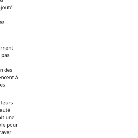
es
ajouté
es
ernent
t pas
on des
encent à
ces
 leurs
nauté
ait une
ale pour
raver