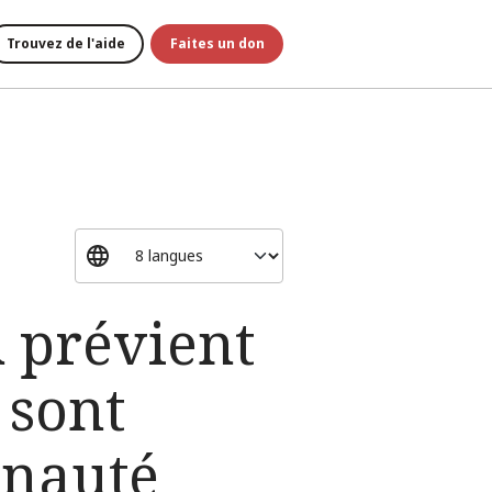
Trouvez de l'aide
Faites un don
R prévient
 sont
unauté