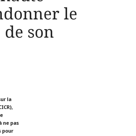
ndonner le
 de son
ur la
CICR),
ie
à ne pas
s pour