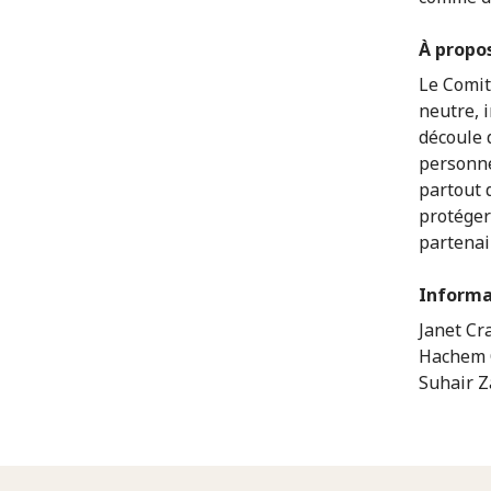
À propo
Le Comit
neutre, 
découle 
personne
partout 
protéger
partenai
Informa
Janet Cr
Hachem O
Suhair Z