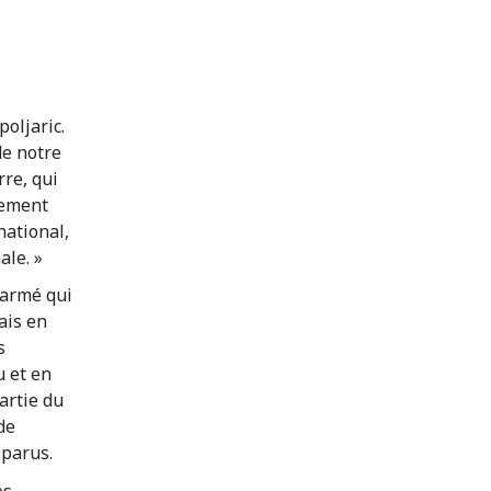
poljaric.
de notre
rre, qui
gement
national,
ale. »
 armé qui
ais en
s
u et en
artie du
de
sparus.