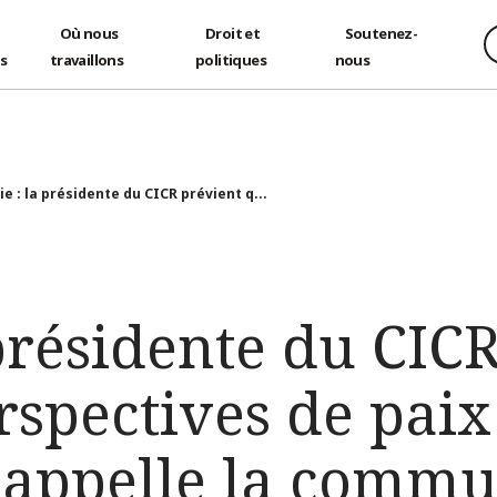
Où nous
Droit et
Soutenez-
és
travaillons
politiques
nous
ie : la présidente du CICR prévient q...
 présidente du CIC
rspectives de paix
t appelle la comm