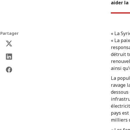
aider la
« La Syr
Partager
« La pai
responsa
détruit 
renouvelé
ainsi qu
La popul
ravage l
dessous 
infrastr
électric
pays est
milliers