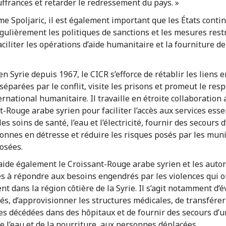
uffrances et retarder le redressement du pays. »
e Spoljaric, il est également important que les États conti
égulièrement les politiques de sanctions et les mesures restr
aciliter les opérations d’aide humanitaire et la fourniture de
n Syrie depuis 1967, le CICR s’efforce de rétablir les liens e
séparées par le conflit, visite les prisons et promeut le res
ernational humanitaire. Il travaille en étroite collaboration 
t-Rouge arabe syrien pour faciliter l’accès aux services esse
les soins de santé, l’eau et l’électricité, fournir des secours 
onnes en détresse et réduire les risques posés par les mun
osées.
aide également le Croissant-Rouge arabe syrien et les autor
es à répondre aux besoins engendrés par les violences qui o
t dans la région côtière de la Syrie. Il s’agit notamment d’
sés, d’approvisionner les structures médicales, de transférer
s décédées dans des hôpitaux et de fournir des secours d’u
 l’eau et de la nourriture, aux personnes déplacées.