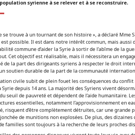
 population syrienne à se relever et à se reconstruire.
ie se trouve à un tournant de son histoire », a déclaré Mme S
x est possible. Il est dans notre intérêt commun, mais aussi 
bilité commune d’aider la Syrie à sortir de l’abîme de la gue
tout. Cet objectif est réalisable, mais il nécessitera un enga
 de la part des dirigeants syriens à respecter le droit inter
’un soutien durable de la part de la communauté internation
ation civile subit de plein fouet les conséquences du conflit
a Syrie depuis 14 ans. La majorité des Syriens vivent désorm
du seuil de pauvreté et dépendent de l’aide humanitaire. Le
uctures essentielles, notamment l’approvisionnement en ea
ité, risquent d’être complètement détruites, car une grande p
 jonchée de munitions non explosées. De plus, des dizaines 
 de familles sont toujours à la recherche de leurs proches di