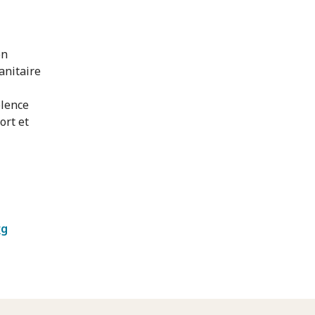
on
anitaire
olence
ort et
rg