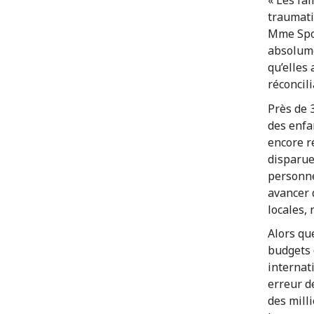
« Les fa
traumati
Mme Spol
absolume
qu’elles 
réconcili
Près de 
des enfa
encore r
disparue
personne
avancer 
locales,
Alors qu
budgets 
internat
erreur d
des mill