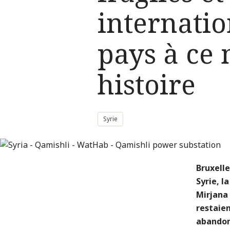
internati
pays à ce
histoire
Syrie
Bruxelle
Syrie, l
Mirjana 
restaien
abandonn