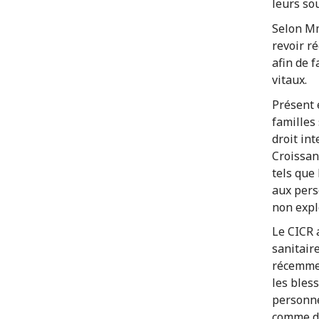
leurs so
Selon Mm
revoir r
afin de f
vitaux.
Présent e
familles 
droit int
Croissan
tels que 
aux pers
non expl
Le CICR 
sanitair
récemmen
les bles
personne
comme de