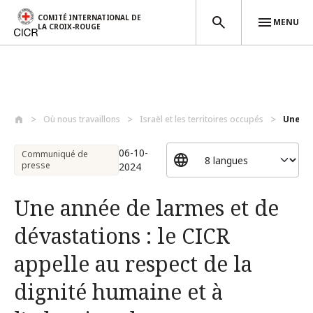
COMITÉ INTERNATIONAL DE
MENU
LA CROIX-ROUGE
Aller au contenu principal
Où nous travaillons
Israël et les territoires occupés
Une an
06-10-
Communiqué de
presse
2024
Une année de larmes et de
dévastations : le CICR
appelle au respect de la
dignité humaine et à