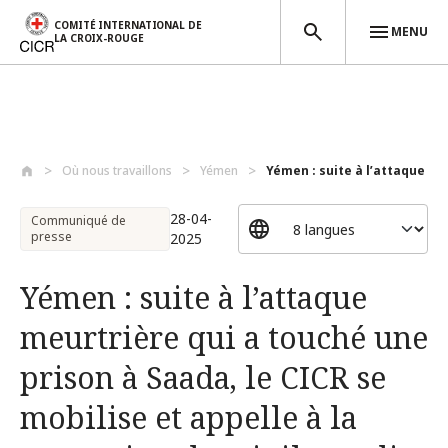
COMITÉ INTERNATIONAL DE
MENU
LA CROIX-ROUGE
Aller au contenu principal
Où nous travaillons
Yémen
Yémen : suite à l’attaque meu
28-04-
Communiqué de
presse
2025
Yémen : suite à l’attaque
meurtrière qui a touché une
prison à Saada, le CICR se
mobilise et appelle à la