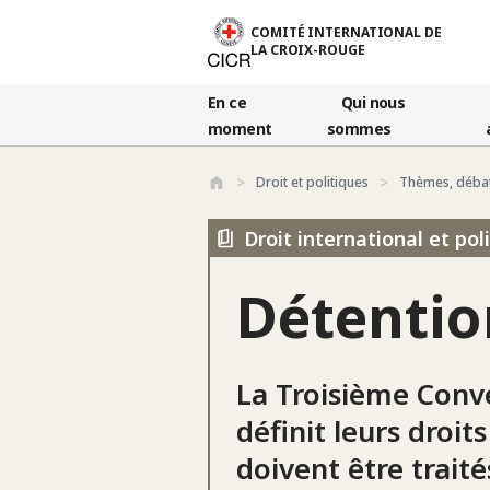
Aller au contenu principal
COMITÉ INTERNATIONAL DE
LA CROIX-ROUGE
En ce
Qui nous
moment
sommes
Droit et politiques
Thèmes, déba
Droit international et po
Détentio
La Troisième Conve
définit leurs droit
doivent être traité