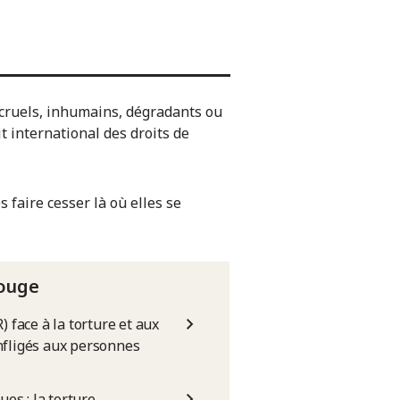
 cruels, inhumains, dégradants ou
it international des droits de
s faire cesser là où elles se
Rouge
 face à la torture et aux
nfligés aux personnes
ues : la torture