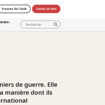
Trouvez de l'aide
Faites un don
tenez-
iers de guerre. Elle
la manière dont ils
ernational