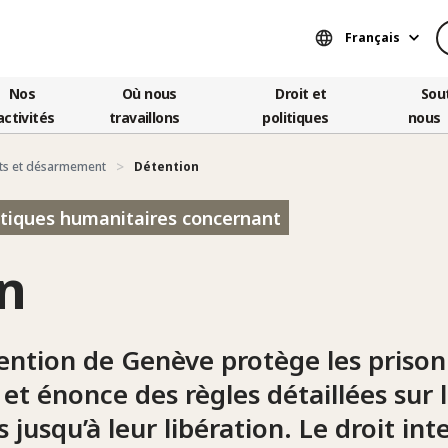
Français
Nos
Où nous
Droit et
Sou
activités
travaillons
politiques
nous
ts et désarmement
Détention
litiques humanitaires concernant
n
ntion de Genève protège les prisonn
s et énonce des règles détaillées sur 
s jusqu’à leur libération. Le droit int