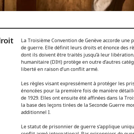
roit
La Troisième Convention de Genève accorde une p
de guerre. Elle définit leurs droits et énonce des r
dont ils doivent être traités jusqu’à leur libération
humanitaire (DIH) protège en outre d’autres caté
liberté en raison d’un conflit armé.
Les règles visant expressément à protéger les pri
énoncées pour la première fois de manière détail
de 1929. Elles ont ensuite été affinées dans la Tr
la base des leçons tirées de la Seconde Guerre mon
additionnel I.
Le statut de prisonnier de guerre s’applique uniq
conflit armé international. Par prisonniers de gu