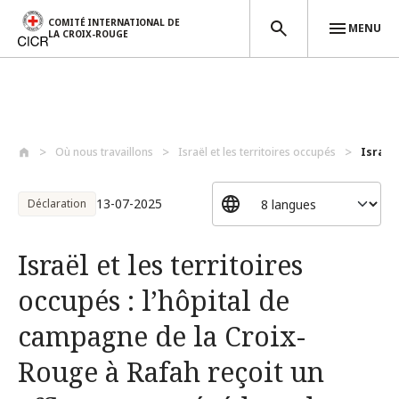
COMITÉ INTERNATIONAL DE
MENU
LA CROIX-ROUGE
Aller au contenu principal
Où nous travaillons
Israël et les territoires occupés
Israël 
13-07-2025
Déclaration
Israël et les territoires
occupés : l’hôpital de
campagne de la Croix-
Rouge à Rafah reçoit un