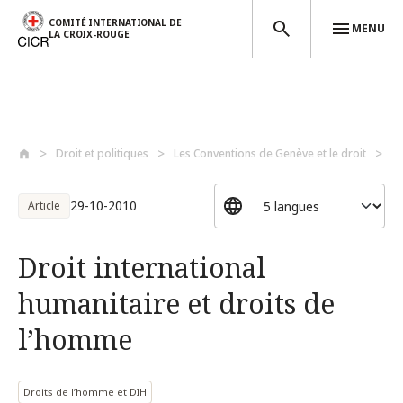
COMITÉ INTERNATIONAL DE
MENU
LA CROIX-ROUGE
Aller au contenu principal
Droit et politiques
Les Conventions de Genève et le droit
Au
29-10-2010
Article
Droit international
humanitaire et droits de
l’homme
Droits de l’homme et DIH