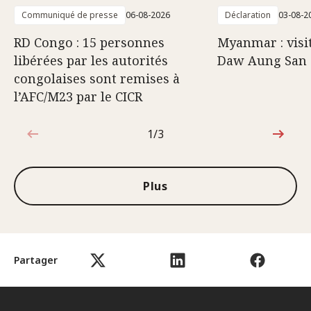
Communiqué de presse
06-08-2026
Déclaration
03-08-2
RD Congo : 15 personnes
Myanmar : visi
libérées par les autorités
Daw Aung San 
congolaises sont remises à
l’AFC/M23 par le CICR
1/3
1sur3
Plus
Partager