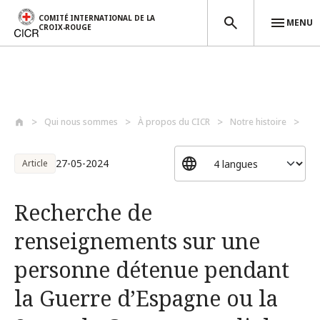
COMITÉ INTERNATIONAL DE LA
MENU
CROIX-ROUGE
Aller au contenu principal
Qui nous sommes
À propos du CICR
Notre histoire
Re
27-05-2024
Article
Recherche de
renseignements sur une
personne détenue pendant
la Guerre d’Espagne ou la