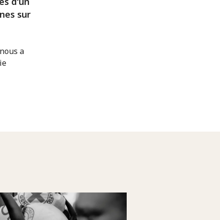
ès d'un
nes sur
 nous a
ie