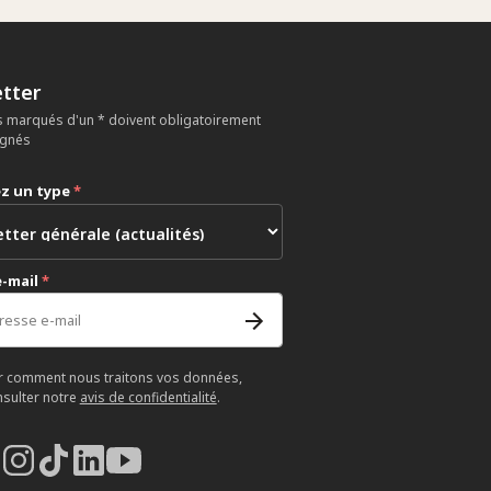
tter
 marqués d'un * doivent obligatoirement
ignés
ez un type
*
e-mail
*
r comment nous traitons vos données,
nsulter notre
avis de confidentialité
.