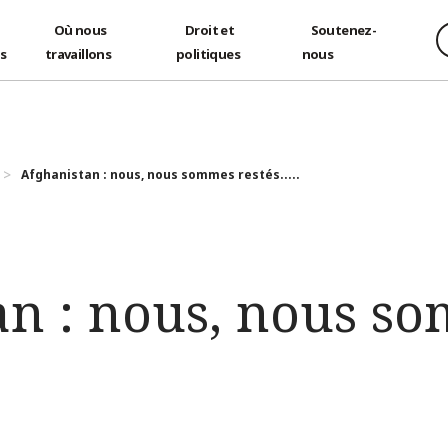
Où nous
Droit et
Soutenez-
és
travaillons
politiques
nous
Afghanistan : nous, nous sommes restés.....
an : nous, nous s