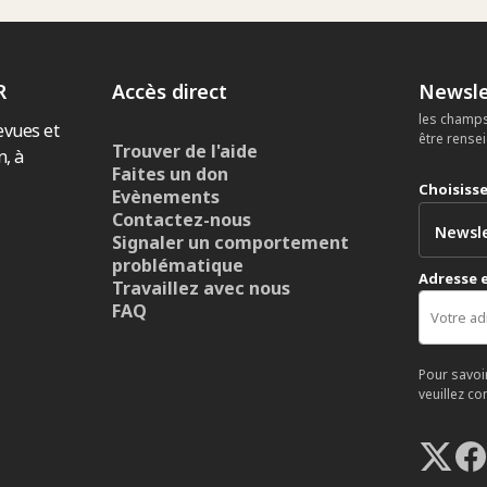
R
Accès direct
Newsle
les champs
evues et
être rense
Trouver de l'aide
n, à
Faites un don
Choisiss
Evènements
Contactez-nous
Signaler un comportement
problématique
Adresse 
Travaillez avec nous
FAQ
Pour savoi
veuillez co