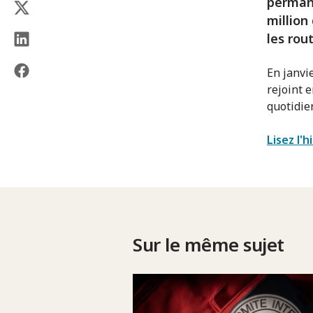
permane
million
les rou
En janvi
rejoint e
quotidie
Lisez l'
Sur le même sujet