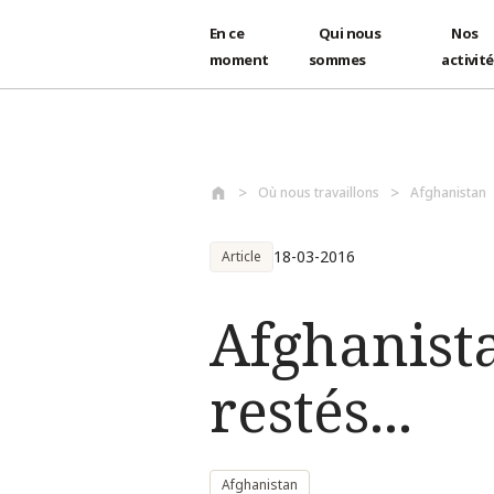
En ce
Qui nous
Nos
moment
sommes
activit
Aller au contenu principal
Où nous travaillons
Afghanistan
18-03-2016
Article
Afghanist
restés...
Afghanistan