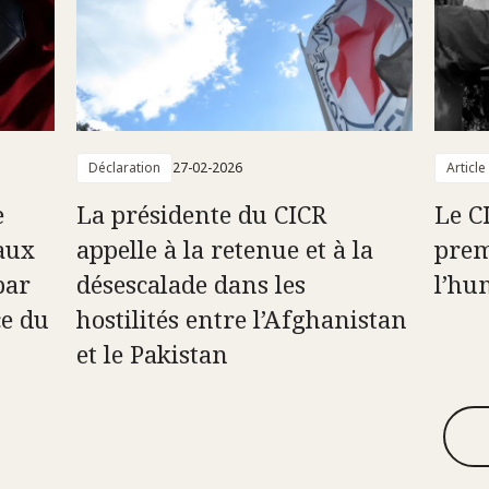
Déclaration
27-02-2026
Article
e
La présidente du CICR
Le C
aux
appelle à la retenue et à la
prem
par
désescalade dans les
l’hu
ce du
hostilités entre l’Afghanistan
et le Pakistan