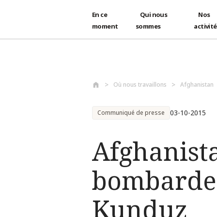
En ce
Qui nous
Nos
moment
sommes
activit
Aller au contenu principal
Où nous travaillons
Afghanistan
03-10-2015
Communiqué de presse
Afghanist
bombardem
Kunduz