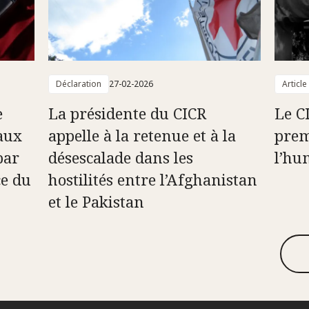
Déclaration
27-02-2026
Article
e
La présidente du CICR
Le C
aux
appelle à la retenue et à la
prem
par
désescalade dans les
l’hu
ce du
hostilités entre l’Afghanistan
et le Pakistan