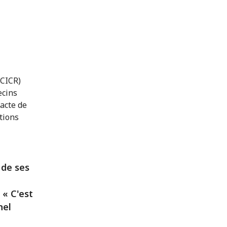
(CICR)
ecins
acte de
ations
 de ses
 « C'est
nel