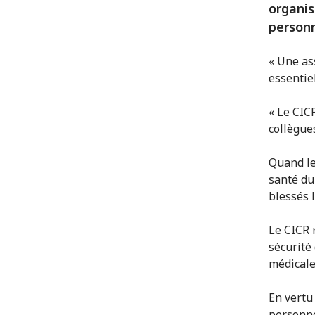
organis
personn
« Une as
essentiel
« Le CIC
collègue
Quand le
santé du 
blessés l
Le CICR r
sécurité 
médicale
En vertu 
personne