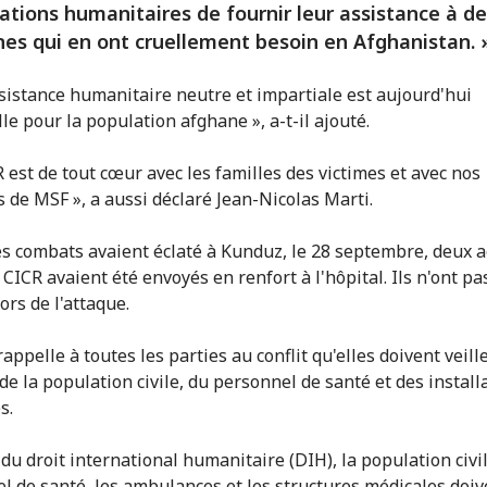
ations humanitaires de fournir leur assistance à d
es qui en ont cruellement besoin en Afghanistan. 
sistance humanitaire neutre et impartiale est aujourd'hui
le pour la population afghane », a-t-il ajouté.
R est de tout cœur avec les familles des victimes et avec nos
s de MSF », a aussi déclaré Jean-Nicolas Marti.
s combats avaient éclaté à Kunduz, le 28 septembre, deux 
CICR avaient été envoyés en renfort à l'hôpital. Ils n'ont pa
ors de l'attaque.
appelle à toutes les parties au conflit qu'elles doivent veille
de la population civile, du personnel de santé et des install
s.
du droit international humanitaire (DIH), la population civil
l de santé, les ambulances et les structures médicales doiv