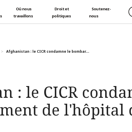
Où nous
Droit et
Soutenez-
és
travaillons
politiques
nous
Afghanistan : le CICR condamne le bombar...
an : le CICR conda
ent de l'hôpital 