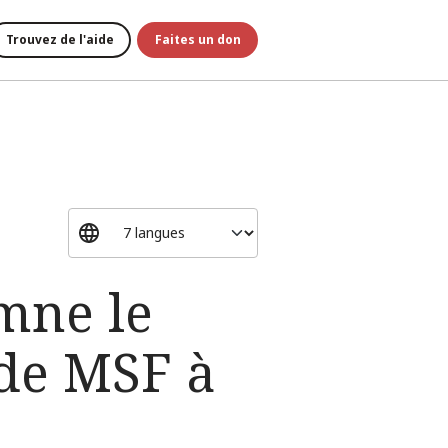
Trouvez de l'aide
Faites un don
mne le
de MSF à