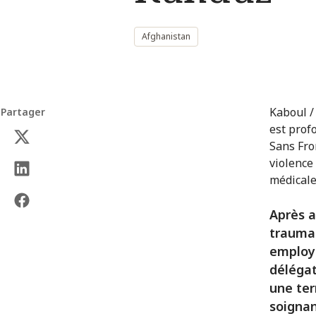
Afghanistan
Kaboul /
Partager
est prof
Sans Fro
violence
médicale
Après a
traumat
employé
délégat
une ter
soignan