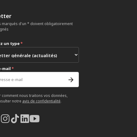
tter
 marqués d'un * doivent obligatoirement
ignés
ez un type
*
e-mail
*
r comment nous traitons vos données,
nsulter notre
avis de confidentialité
.