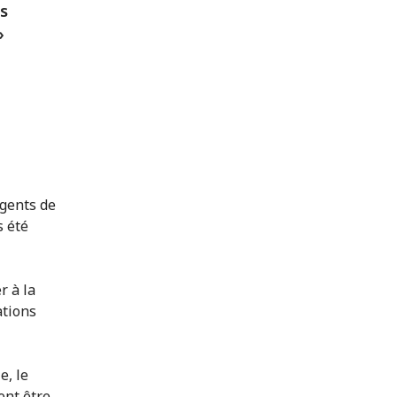
es
»
agents de
s été
r à la
ations
e, le
ent être