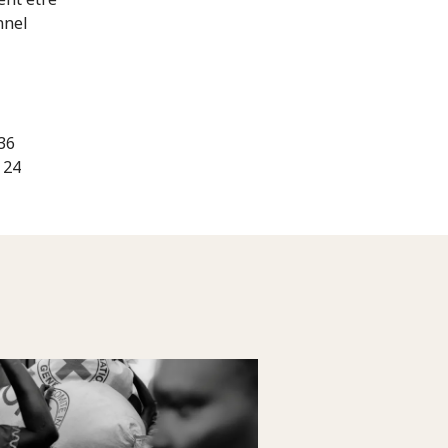
nnel
36
 24