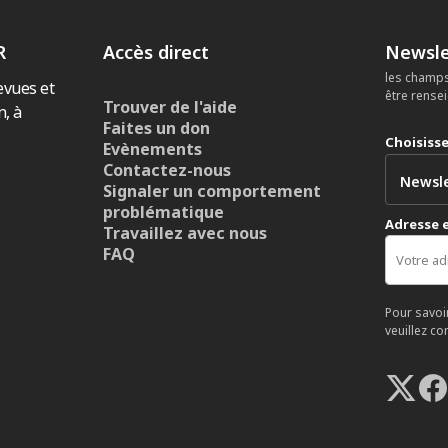
R
Accès direct
Newsle
les champs
evues et
être rense
Trouver de l'aide
n, à
Faites un don
Choisiss
Evènements
Contactez-nous
Signaler un comportement
problématique
Adresse 
Travaillez avec nous
FAQ
Pour savoi
veuillez co