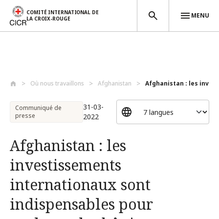
COMITÉ INTERNATIONAL DE
MENU
LA CROIX-ROUGE
Aller au contenu principal
Où nous travaillons
Afghanistan
Afghanistan : les inves
31-03-
Communiqué de
presse
2022
Afghanistan : les
investissements
internationaux sont
indispensables pour