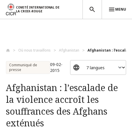
COMITÉ INTERNATIONAL DE
MENU
LA CROIX-ROUGE
Aller au contenu principal
Où nous travaillons
Afghanistan
Afghanistan : l’escalade 
09-02-
Communiqué de
presse
2015
Afghanistan : l’escalade de
la violence accroît les
souffrances des Afghans
exténués