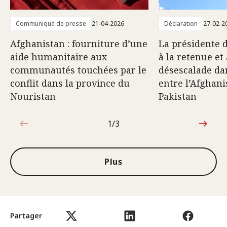
Communiqué de presse
21-04-2026
Déclaration
27-02-2
Afghanistan : fourniture d’une
La présidente 
aide humanitaire aux
à la retenue et 
communautés touchées par le
désescalade dan
conflit dans la province du
entre l’Afghani
Nouristan
Pakistan
1/3
1sur3
Plus
Partager