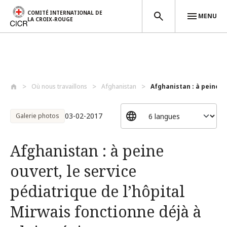
COMITÉ INTERNATIONAL DE
MENU
LA CROIX-ROUGE
Aller au contenu principal
Où nous travaillons
Afghanistan
Afghanistan : à peine ou
03-02-2017
Galerie photos
Afghanistan : à peine
ouvert, le service
pédiatrique de l’hôpital
Mirwais fonctionne déjà à