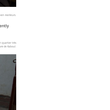
bien meilleurs.
n quartier très
vre de Kaboul.