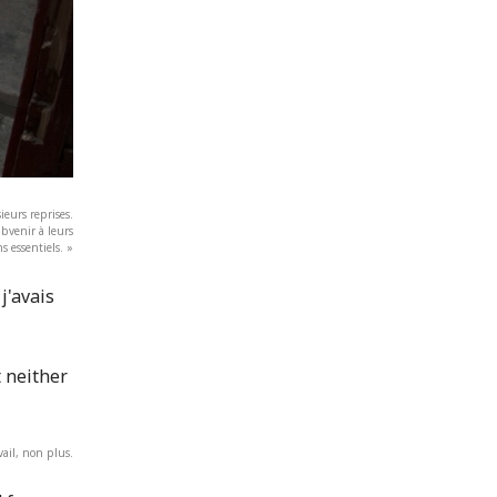
ieurs reprises.
ubvenir à leurs
s essentiels. »
j'avais
vail, non plus.