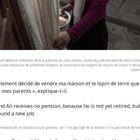
était devenue intenable dans la province où nous vivions. J'avais reçu des menaces de mort à plus
is aussi beaucoup de problèmes d'argent. Je n'avais plus les moyens de nourrir les miens ni de s
besoin
nalement décidé de vendre ma maison et le lopin de terre que 
 mes parents », explique-t-il.
Paiwand Ali ne touche aucune pension, car il n'a pas l'âge de la retraite. Il n'a pas trouvé de tra