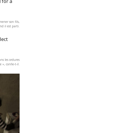
mener son fils,
 il est parti.
ans les ordures
 », confie-t-il.