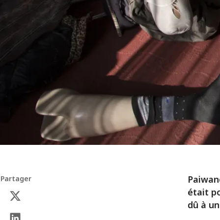
Paiwand
Partager
était p
dû à un