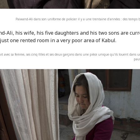
Paiwand-Ali dans son uniforme de policier il y a une trentaine d'années : des temps 
vit avec sa femme, ses cinq filles et ses deux garçons dans une pièce unique qu'ils louent dans u
pau