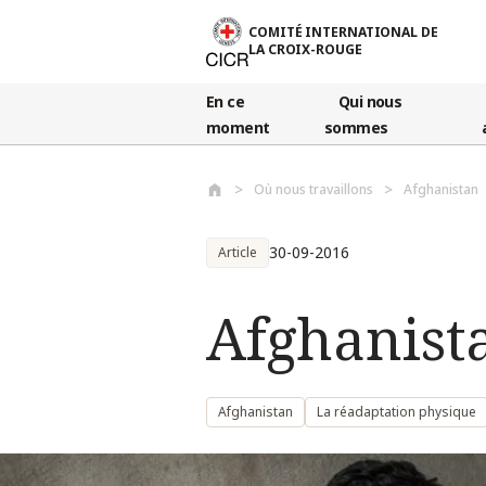
Aller au contenu principal
COMITÉ INTERNATIONAL DE
LA CROIX-ROUGE
En ce
Qui nous
moment
sommes
Où nous travaillons
Afghanistan
30-09-2016
Article
Afghanista
Afghanistan
La réadaptation physique