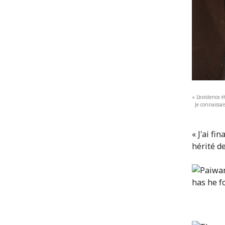
« L'existence 
Je connaissa
« J'ai fi
hérité de