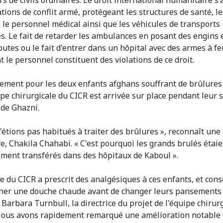
ations de conflit armé, protégeant les structures de santé, le
, le personnel médical ainsi que les véhicules de transports
es. Le fait de retarder les ambulances en posant des engins 
routes ou le fait d'entrer dans un hôpital avec des armes à f
 le personnel constituent des violations de ce droit.
ment pour les deux enfants afghans souffrant de brûlures
pe chirurgicale du CICR est arrivée sur place pendant leur 
 de Ghazni.
'étions pas habitués à traiter des brûlures », reconnaît une
re, Chakila Chahabi. « C'est pourquoi les grands brulés étai
ment transférés dans des hôpitaux de Kaboul ».
pe du CICR a prescrit des analgésiques à ces enfants, et cons
ner une douche chaude avant de changer leurs pansements 
 Barbara Turnbull, la directrice du projet de l'équipe chirur
Nous avons rapidement remarqué une amélioration notable 