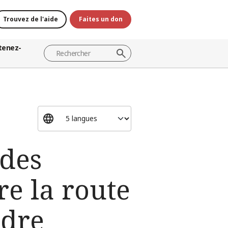
Trouvez de l'aide
Faites un don
tenez-
 des
re la route
ndre