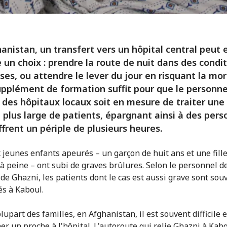
anistan, un transfert vers un hôpital central peut 
e un choix : prendre la route de nuit dans des condi
uses, ou attendre le lever du jour en risquant la mort
upplément de formation suffit pour que le personne
des hôpitaux locaux soit en mesure de traiter une
lus large de patients, épargnant ainsi à des per
ffrent un périple de plusieurs heures.
 jeunes enfants apeurés – un garçon de huit ans et une fille
 à peine – ont subi de graves brûlures. Selon le personnel d
 de Ghazni, les patients dont le cas est aussi grave sont sou
és à Kaboul.
lupart des familles, en Afghanistan, il est souvent difficile 
r un proche à l'hôpital. L'autoroute qui relie Ghazni à Kabo