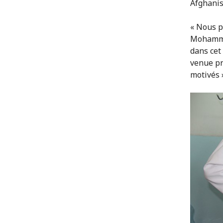
Afghanis
« Nous p
Mohammad
dans cet
venue pr
motivés 