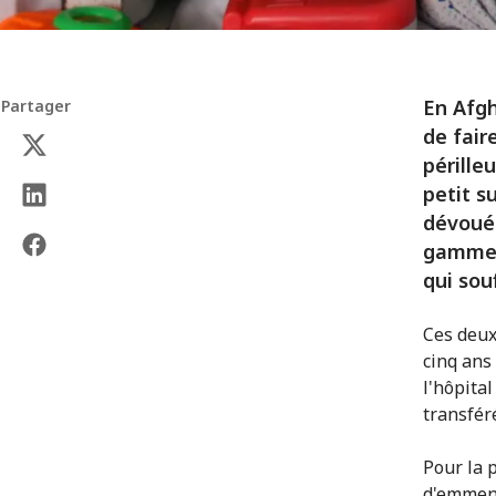
En Afgh
Partager
de fair
pérille
petit s
dévoué 
gamme p
qui sou
Ces deux
cinq ans
l'hôpital
transfér
Pour la p
d'emmene