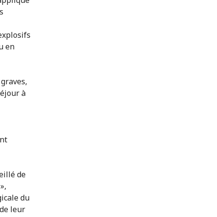
s
explosifs
eu en
 graves,
séjour à
ent
eillé de
»,
gicale du
de leur