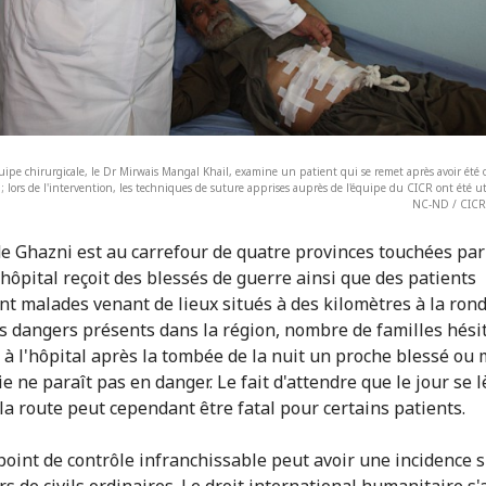
équipe chirurgicale, le Dr Mirwais Mangal Khail, examine un patient qui se remet après avoir été
 ; lors de l'intervention, les techniques de suture apprises auprès de l'équipe du CICR ont été ut
NC-ND / CICR /
 de Ghazni est au carrefour de quatre provinces touchées par
L'hôpital reçoit des blessés de guerre ainsi que des patients
t malades venant de lieux situés à des kilomètres à la rond
s dangers présents dans la région, nombre de familles hési
 à l'hôpital après la tombée de la nuit un proche blessé ou
ie ne paraît pas en danger. Le fait d'attendre que le jour se 
la route peut cependant être fatal pour certains patients.
point de contrôle infranchissable peut avoir une incidence s
rs de civils ordinaires. Le droit international humanitaire s