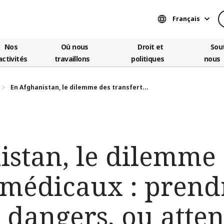
Français
Nos
Où nous
Droit et
Sou
activités
travaillons
politiques
nous
En Afghanistan, le dilemme des transfert...
istan, le dilemme
 médicaux : prend
 dangers, ou atte