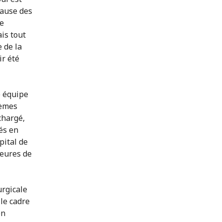
cause des
de
is tout
 de la
ir été
e équipe
lèmes
chargé,
és en
pital de
heures de
urgicale
le cadre
en