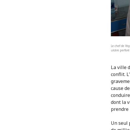
Le chef de l'
ulcère perforé
La ville
conflit. 
gravemen
cause de
conduire
dont la v
prendre 
Un seul 
de millie