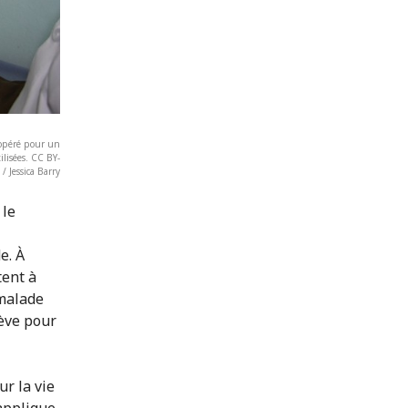
 opéré pour un
ilisées. CC BY-
 Jessica Barry
 le
e. À
tent à
 malade
lève pour
ur la vie
'applique