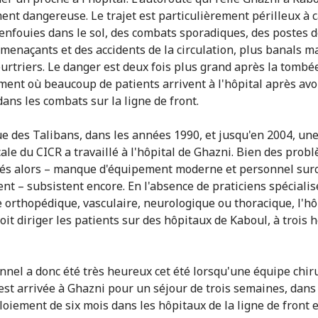
ent dangereuse. Le trajet est particulièrement périlleux à 
nfouies dans le sol, des combats sporadiques, des postes 
 menaçants et des accidents de la circulation, plus banals ma
urtriers. Le danger est deux fois plus grand après la tombée
ment où beaucoup de patients arrivent à l'hôpital après avo
dans les combats sur la ligne de front.
ue des Talibans, dans les années 1990, et jusqu'en 2004, un
cale du CICR a travaillé à l'hôpital de Ghazni. Bien des prob
és alors – manque d'équipement moderne et personnel sur
t – subsistent encore. En l'absence de praticiens spécialis
e orthopédique, vasculaire, neurologique ou thoracique, l'hô
oit diriger les patients sur des hôpitaux de Kaboul, à trois 
nnel a donc été très heureux cet été lorsqu'une équipe chir
est arrivée à Ghazni pour un séjour de trois semaines, dans 
loiement de six mois dans les hôpitaux de la ligne de front 