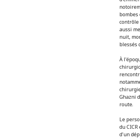
notoirem
bombes e
contrôle
aussi me
nuit, mo
blessés 
À l'époq
chirurgi
rencontr
notammen
chirurgi
Ghazni d
route.
Le perso
du CICR 
d'un dép