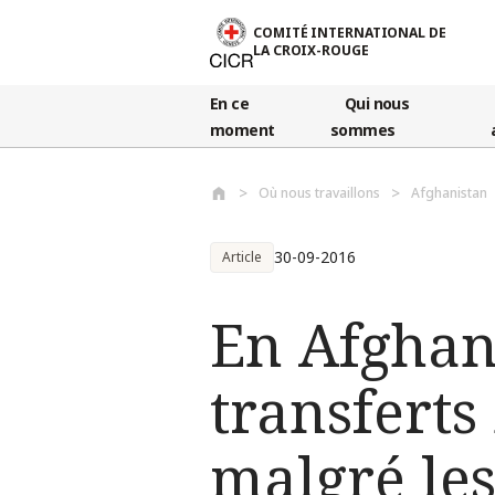
Aller au contenu principal
COMITÉ INTERNATIONAL DE
LA CROIX-ROUGE
En ce
Qui nous
moment
sommes
Où nous travaillons
Afghanistan
30-09-2016
Article
En Afghan
transferts
malgré les