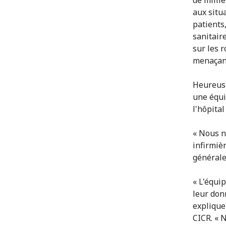
aux situ
patients
sanitair
sur les 
menaçant
Heureuse
une équi
l'hôpital
« Nous n
infirmiè
générale
« L'équi
leur don
explique
CICR. « 