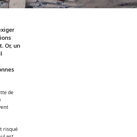
exiger
tions
. Or, un
l
sonnes
tte de
e
vent
et risqué
ul est