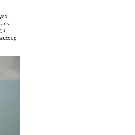
ayed
 ans
ICR
beaucoup