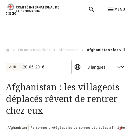
COMITÉ INTERNATIONAL DE
MENU
LA CROIX-ROUGE
Aller au contenu principal
Où nous travaillons
Afghanistan
Afghanistan : les villag
20-05-2016
Article
Afghanistan : les villageois
déplacés rêvent de rentrer
chez eux
Afghanistan
Personnes protégées : les personnes déplacées à l’intérieur d