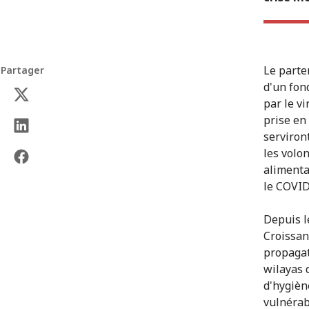
Le parte
Partager
d'un fon
par le vi
prise en
serviront
les volo
alimenta
le COVID
Depuis l
Croissan
propagat
wilayas 
d'hygièn
vulnérab