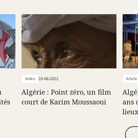
Vidéo
23-06-2022
Article
u
Algérie : Point zéro, un film
Algé
ités
court de Karim Moussaoui
ans 
lieu