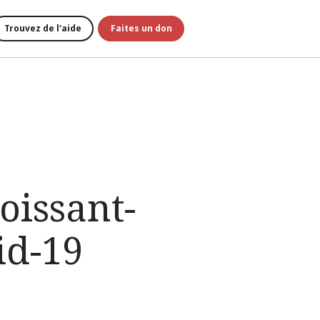
Trouvez de l'aide
Faites un don
oissant-
id-19