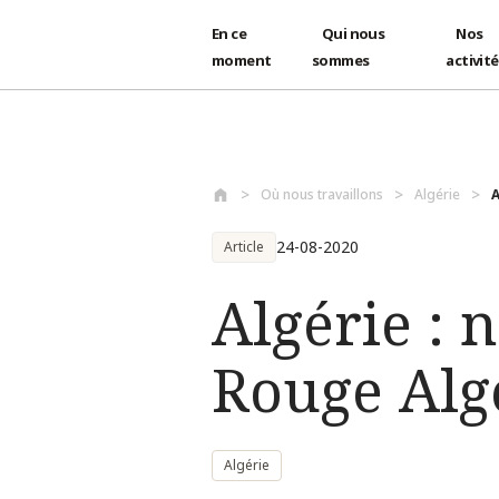
En ce
Qui nous
Nos
moment
sommes
activit
Aller au contenu principal
Où nous travaillons
Algérie
A
24-08-2020
Article
Algérie : 
Rouge Algé
Algérie