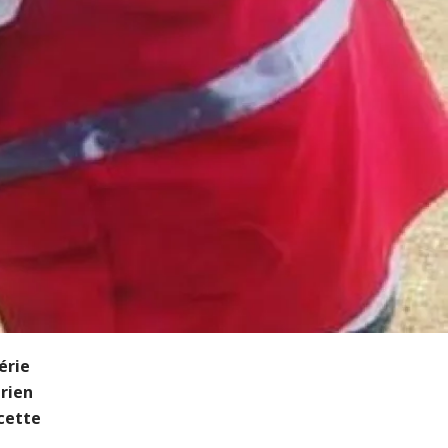
érie
rien
 cette