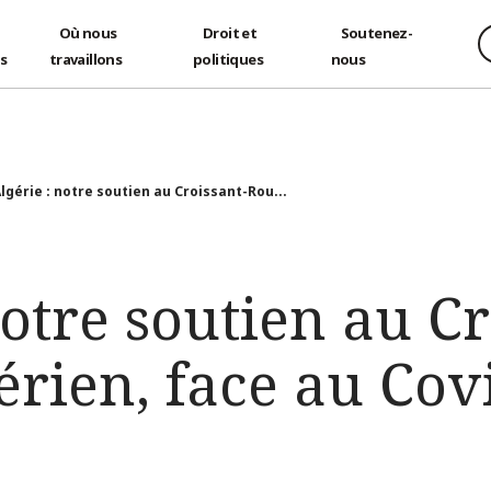
Où nous
Droit et
Soutenez-
és
travaillons
politiques
nous
lgérie : notre soutien au Croissant-Rou...
notre soutien au Cr
rien, face au Cov