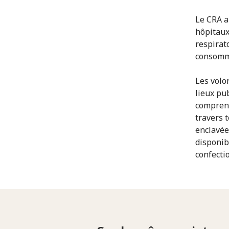
Le CRA a
hôpitaux
respirat
consomm
Les volo
lieux pub
comprena
travers t
enclavée
disponib
confecti