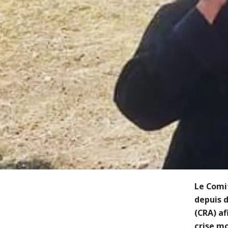
Le Comit
depuis 
(CRA) af
crise mo