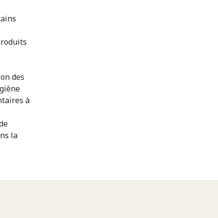
tains
produits
ion des
ygiène
taires à
 de
ns la