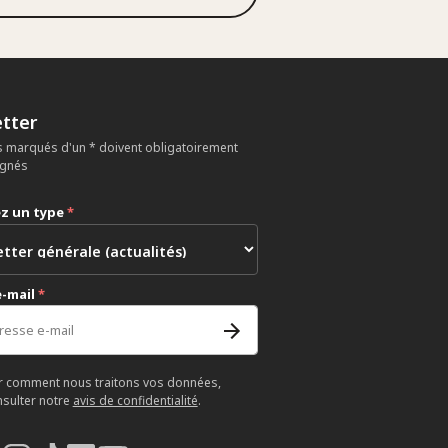
tter
 marqués d'un * doivent obligatoirement
ignés
ez un type
*
e-mail
*
r comment nous traitons vos données,
nsulter notre
avis de confidentialité
.