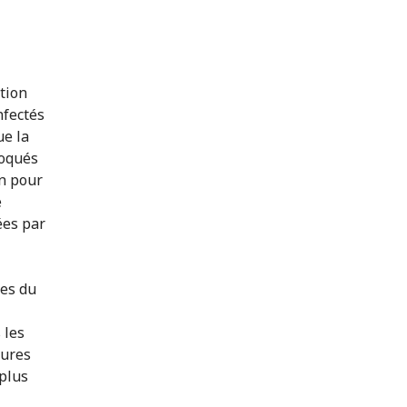
ition
nfectés
ue la
loqués
on pour
e
ées par
res du
 les
sures
 plus