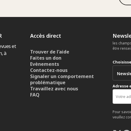
R
Accès direct
Newsle
les champs
evues et
être rense
Trouver de l'aide
n, à
Faites un don
Choisiss
Evènements
Contactez-nous
Signaler un comportement
problématique
Adresse 
Travaillez avec nous
FAQ
Pour savoi
veuillez co