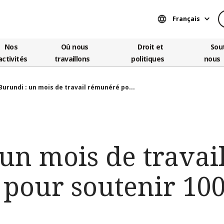
Français
Nos
Où nous
Droit et
Sou
activités
travaillons
politiques
nous
Burundi : un mois de travail rémunéré po...
un mois de travai
pour soutenir 100