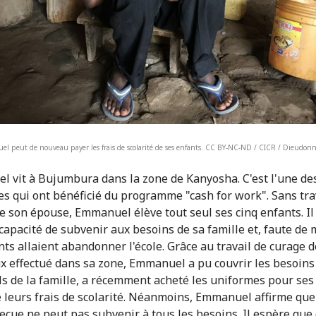
l peut de nouveau payer les frais de scolarité de ses enfants. CC BY-NC-ND / CICR / Dieudo
 vit à Bujumbura dans la zone de Kanyosha. C'est l'une de
s qui ont bénéficié du programme "cash for work". Sans trav
e son épouse, Emmanuel élève tout seul ses cinq enfants. Il 
ncapacité de subvenir aux besoins de sa famille et, faute de
nts allaient abandonner l'école. Grâce au travail de curage 
x effectué dans sa zone, Emmanuel a pu couvrir les besoins
ls de la famille, a récemment acheté les uniformes pour ses
é leurs frais de scolarité. Néanmoins, Emmanuel affirme que
çue ne peut pas subvenir à tous les besoins. Il espère que 