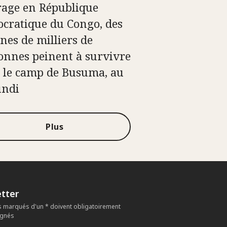
 rage en République
cratique du Congo, des
ines de milliers de
onnes peinent à survivre
 le camp de Busuma, au
undi
Plus
tter
 marqués d'un * doivent obligatoirement
ignés