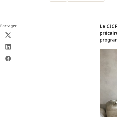
Le CICR
Partager
précair
program