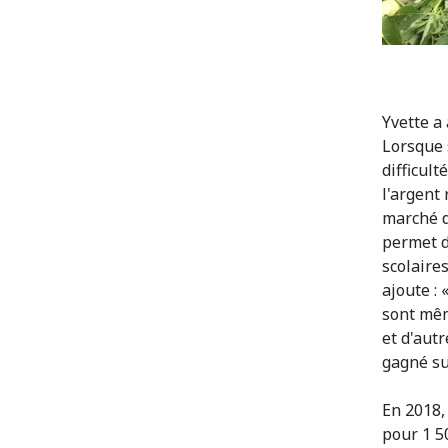
Yvette a
Lorsque 
difficul
l'argent
marché d
permet d
scolaire
ajoute : 
sont mêm
et d'autr
gagné su
En 2018,
pour 1 5