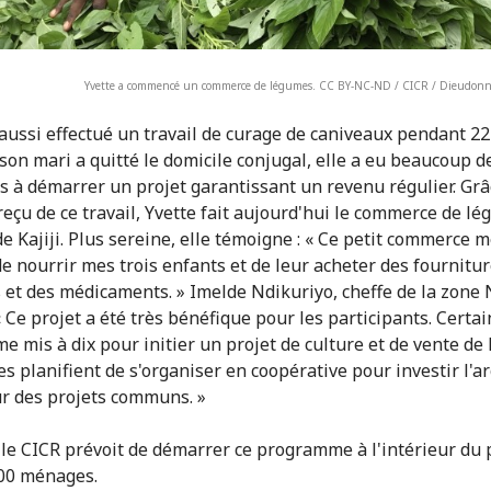
Yvette a commencé un commerce de légumes. CC BY-NC-ND / CICR / Dieudon
 aussi effectué un travail de curage de caniveaux pendant 22
son mari a quitté le domicile conjugal, elle a eu beaucoup d
tés à démarrer un projet garantissant un revenu régulier. Grâ
 reçu de ce travail, Yvette fait aujourd'hui le commerce de l
e Kajiji. Plus sereine, elle témoigne : « Ce petit commerce 
e nourrir mes trois enfants et de leur acheter des fournitu
s et des médicaments. » Imelde Ndikuriyo, cheffe de la zone
« Ce projet a été très bénéfique pour les participants. Certai
e mis à dix pour initier un projet de culture et de vente de
es planifient de s'organiser en coopérative pour investir l'a
r des projets communs. »
 le CICR prévoit de démarrer ce programme à l'intérieur du 
00 ménages.