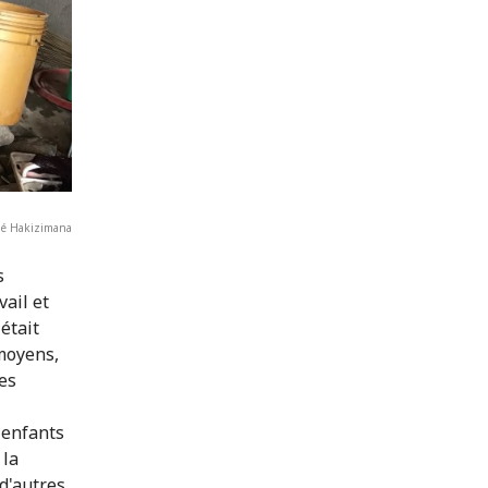
nné Hakizimana
s
ail et
était
 moyens,
des
 enfants
 la
d'autres