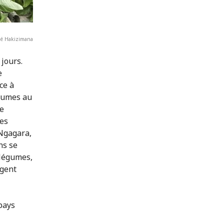
né Hakizimana
 jours.
e
ce à
égumes au
me
res
 Ngagara,
ns se
 légumes,
rgent
pays