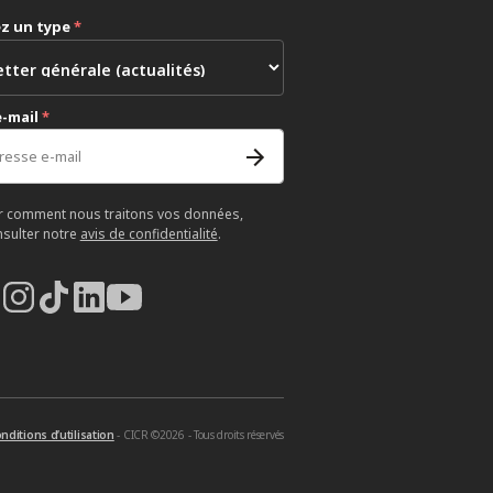
ez un type
*
e-mail
*
r comment nous traitons vos données,
nsulter notre
avis de confidentialité
.
nditions d’utilisation
- CICR ©2026 - Tous droits réservés