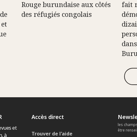
Rouge burundaise aux côtés
fait
 de
des réfugiés congolais
démo
 et
diza
que
pers
dans
Bur
R
Accès direct
Newsle
les champs
evues et
être rense
Trouver de l'aide
n, à