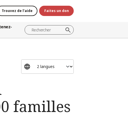
Trouvez de l'aide
Faites un don
tenez-
l
0 familles