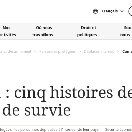
Français
Nos
Où nous
Droit et
Sou
activités
travaillons
politiques
nous
ts et désarmement
Personnes protégées
Déplacés internes
Camer
 cinq histoires de
t de survie
égées : les personnes déplacées à l’intérieur de leur pays
Sécurité écono