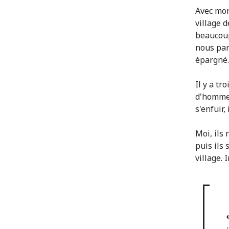
Avec mon
village 
beaucoup
nous par
épargné.
Il y a tr
d'hommes
s'enfuir,
Moi, ils 
puis ils 
village.