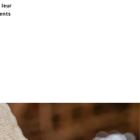
 leur
ments