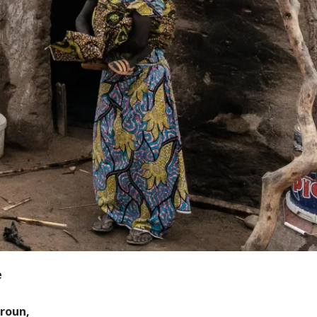
e
eroun,