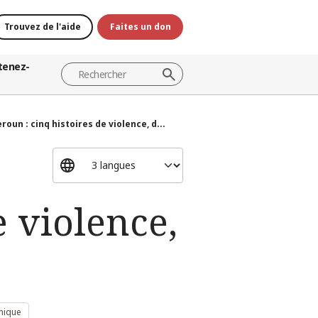
Trouvez de l'aide
Faites un don
tenez-
oun : cinq histoires de violence, d...
 violence,
mique