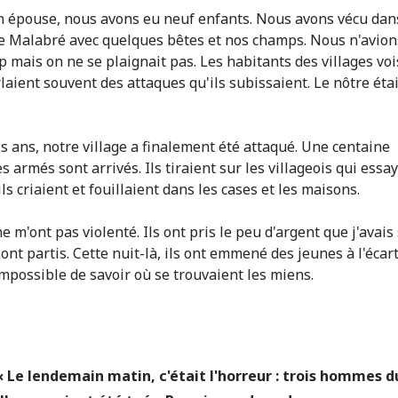
 épouse, nous avons eu neuf enfants. Nous avons vécu dan
de Malabré avec quelques bêtes et nos champs. Nous n'avion
 mais on ne se plaignait pas. Les habitants des villages voi
laient souvent des attaques qu'ils subissaient. Le nôtre étai
ois ans, notre village a finalement été attaqué. Une centaine
 armés sont arrivés. Ils tiraient sur les villageois qui essa
 ils criaient et fouillaient dans les cases et les maisons.
ne m'ont pas violenté. Ils ont pris le peu d'argent que j'avais
sont partis. Cette nuit-là, ils ont emmené des jeunes à l'écar
 Impossible de savoir où se trouvaient les miens.
« Le lendemain matin, c'était l'horreur : trois hommes d