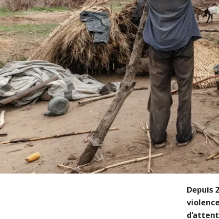
Depuis 
violence
d’atten