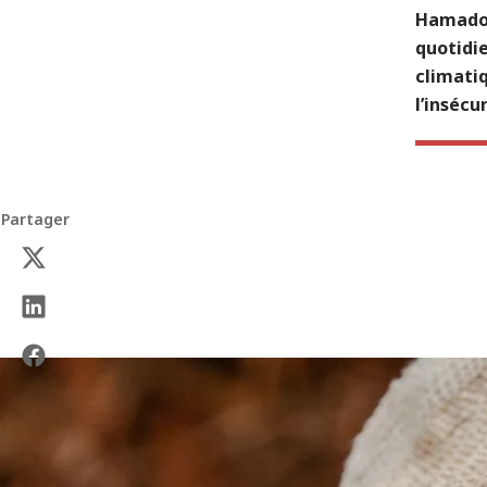
Hamadou
quotidi
climati
l’insécu
Partager