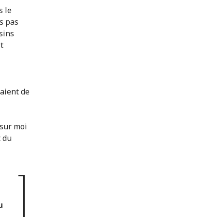
s le
s pas
sins
t
yaient de
 sur moi
t du
u