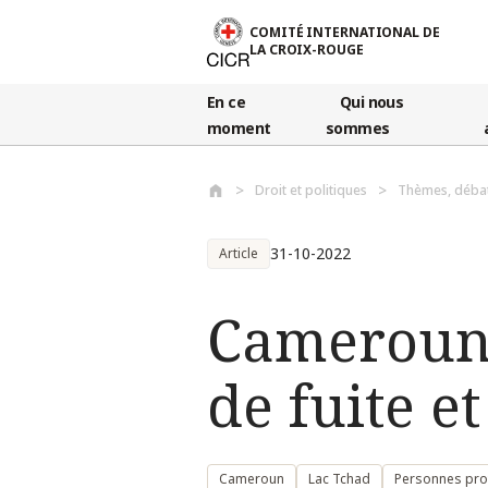
Aller au contenu principal
COMITÉ INTERNATIONAL DE
LA CROIX-ROUGE
En ce
Qui nous
moment
sommes
Droit et politiques
Thèmes, déba
31-10-2022
Article
Cameroun :
de fuite e
Cameroun
Lac Tchad
Personnes prot