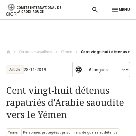
COMITÉ INTERNATIONAL DE
MENU
LA CROIX-ROUGE
Aller au contenu principal
Où nous travaillons
Yémen
Cent vingt-huit détenus rapa
28-11-2019
Article
Cent vingt-huit détenus
rapatriés d'Arabie saoudite
vers le Yémen
Yémen
Personnes protégées : prisonniers de guerre et détenus