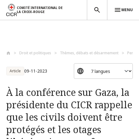
COMITÉ INTERNATIONAL DE
MENU
LA CROIX-ROUGE
Aller au contenu principal
Droit et politiques
Thèmes, débats et désarmement
Perso
09-11-2023
Article
À la conférence sur Gaza, la
présidente du CICR rappelle
que les civils doivent être
protégés et les otages