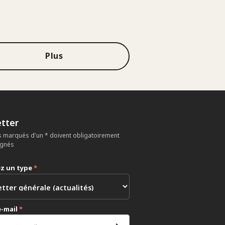
Plus
tter
 marqués d'un * doivent obligatoirement
ignés
ez un type
*
e-mail
*