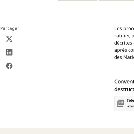
Les proc
Partager
ratifier,
décrites
après co
des Nati
Conventi
destruct
Tél
Fichi