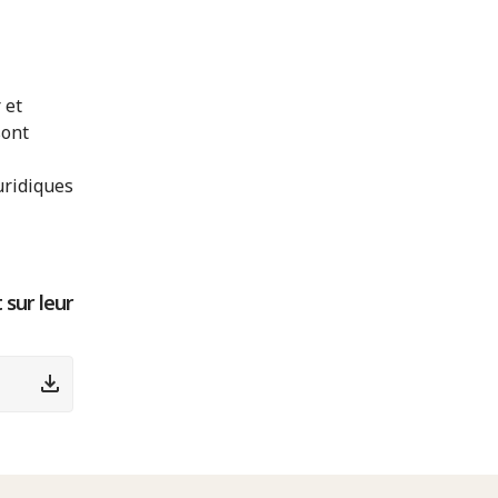
 et
sont
uridiques
 sur leur