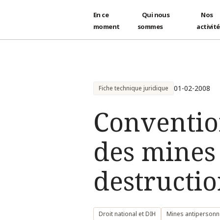
En ce
Qui nous
Nos
moment
sommes
activit
Aller au contenu principal
01-02-2008
Fiche technique juridique
Convention
des mines 
destructio
Droit national et DIH
Mines antipersonn