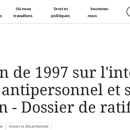
Où nous
Droit et
Soutenez-
és
travaillons
politiques
nous
 de 1997 sur l'int
antipersonnel et 
n - Dossier de rati
el
Armes et désarmement