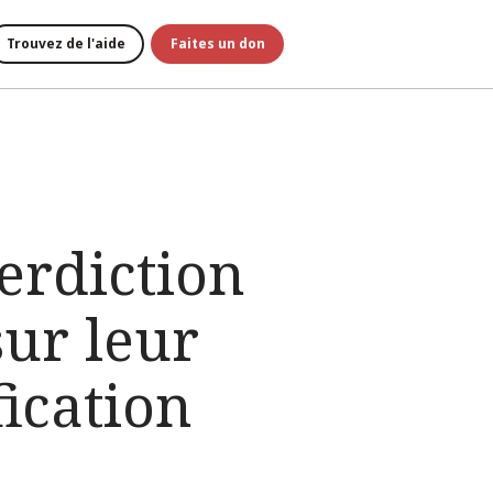
Trouvez de l'aide
Faites un don
erdiction
sur leur
fication