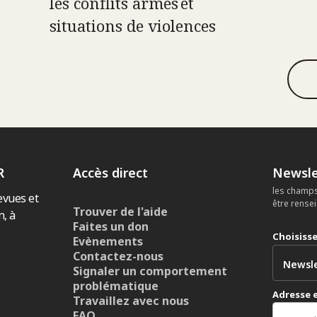
les conflits armés et
situations de violences
R
Accès direct
Newsle
les champs
evues et
être rense
Trouver de l'aide
n, à
Faites un don
Choisiss
Evènements
Contactez-nous
Signaler un comportement
problématique
Adresse 
Travaillez avec nous
FAQ