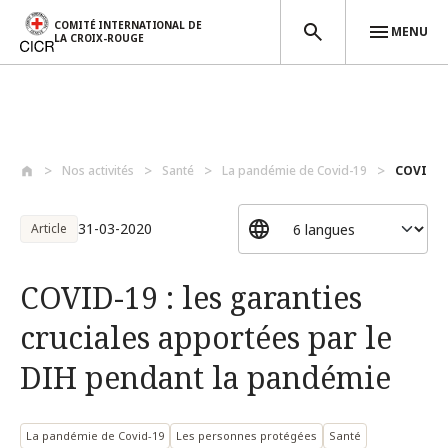
COMITÉ INTERNATIONAL DE
MENU
LA CROIX-ROUGE
Aller au contenu principal
Nos activités
Santé
La pandémie de Covid-19
COVID-19
31-03-2020
Article
COVID-19 : les garanties
cruciales apportées par le
DIH pendant la pandémie
La pandémie de Covid-19
Les personnes protégées
Santé