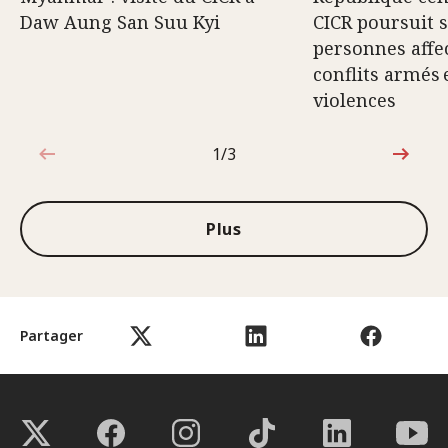
Daw Aung San Suu Kyi
CICR poursuit 
personnes affec
conflits armés 
violences
1/3
1sur3
Plus
Partager