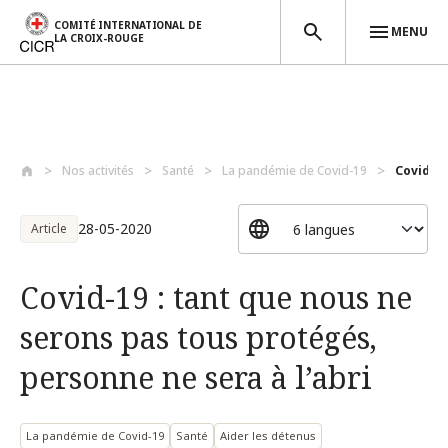
COMITÉ INTERNATIONAL DE
MENU
LA CROIX-ROUGE
Aller au contenu principal
Nos activités
Santé
La pandémie de Covid-19
Covid-19
28-05-2020
Article
Covid-19 : tant que nous ne
serons pas tous protégés,
personne ne sera à l’abri
La pandémie de Covid-19
Santé
Aider les détenus