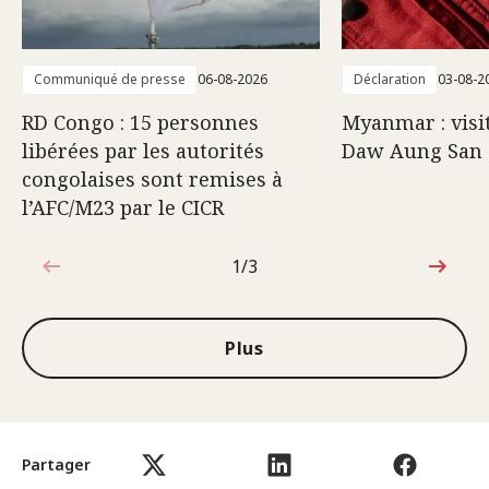
Communiqué de presse
06-08-2026
Déclaration
03-08-2
RD Congo : 15 personnes
Myanmar : visi
libérées par les autorités
Daw Aung San 
congolaises sont remises à
l’AFC/M23 par le CICR
1/3
1sur3
Plus
Partager