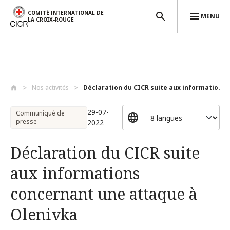
COMITÉ INTERNATIONAL DE
MENU
LA CROIX-ROUGE
Aller au contenu principal
Nos activités
Déclaration du CICR suite aux informatio...
29-07-
Communiqué de
presse
2022
Déclaration du CICR suite
aux informations
concernant une attaque à
Olenivka