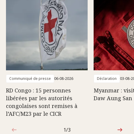
Communiqué de presse
06-08-2026
Déclaration
03-08-2
RD Congo : 15 personnes
Myanmar : visi
libérées par les autorités
Daw Aung San 
congolaises sont remises à
l’AFC/M23 par le CICR
1/3
1sur3