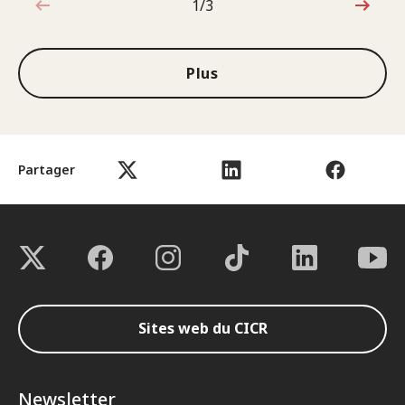
1/3
1sur3
Plus
Partager
Sites web du CICR
Newsletter