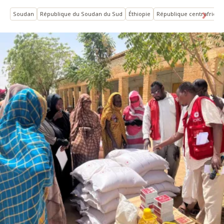
Soudan
République du Soudan du Sud
Éthiopie
République centrafricai