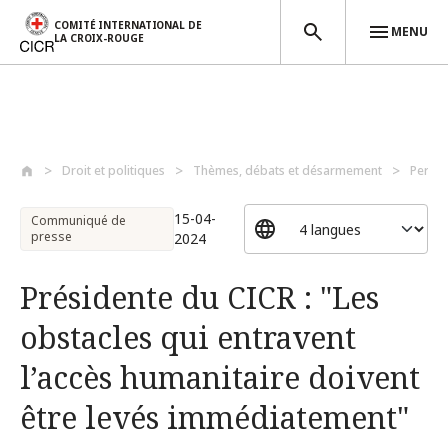
COMITÉ INTERNATIONAL DE
MENU
LA CROIX-ROUGE
Aller au contenu principal
Droit et politiques
Thèmes, débats et désarmement
Perso
15-04-
Communiqué de
presse
2024
Présidente du CICR : "Les
obstacles qui entravent
l’accès humanitaire doivent
être levés immédiatement"