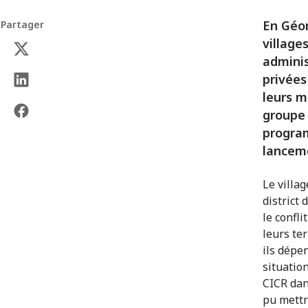
En Géor
Partager
village
adminis
privées
leurs m
groupe 
program
lancem
Le villag
district 
le confl
leurs ter
ils dépe
situatio
CICR dan
pu mettr