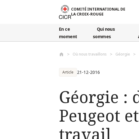
Aller au contenu principal
COMITÉ INTERNATIONAL DE
LA CROIX-ROUGE
En ce
Qui nous
moment
sommes
Où nous travaillons
Géorgie
21-12-2016
Article
Géorgie :
Peugeot et
travail