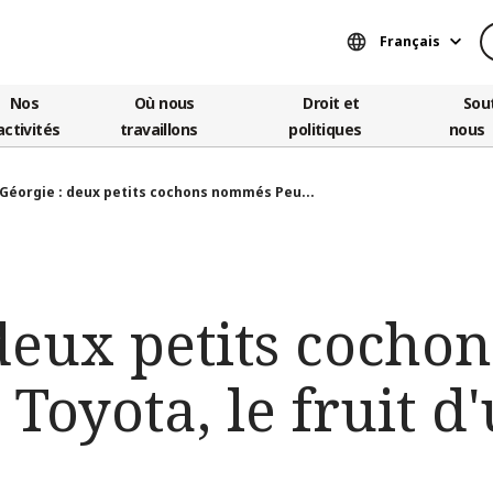
Français
Nos
Où nous
Droit et
Sou
activités
travaillons
politiques
nous
Géorgie : deux petits cochons nommés Peu...
 deux petits coch
 Toyota, le fruit d