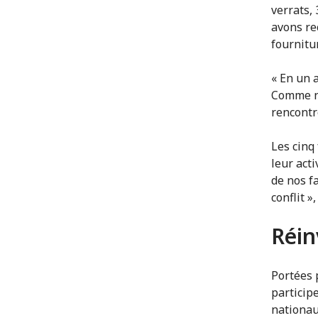
verrats,
avons re
fournitu
« En un 
Comme no
rencontr
Les cinq
leur act
de nos f
conflit »
Réin
Portées 
particip
nationau