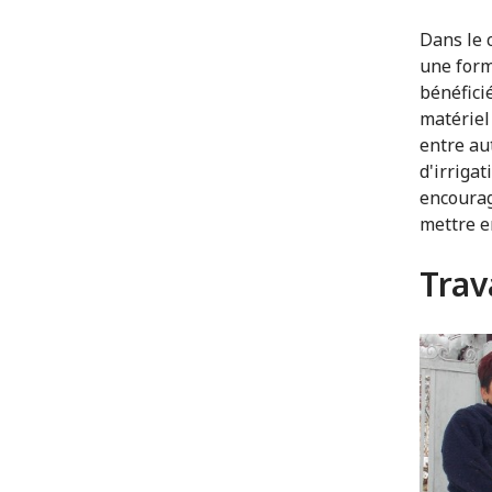
Dans le 
une form
bénéfici
matériel
entre aut
d'irrigat
encourag
mettre e
Trav