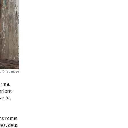
 D. Japaridze
Irma,
arlent
sante,
ns remis
ies, deux