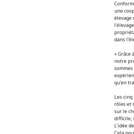
Conformé
une coop
élevage 
l'élevag
propriéta
dans l'él
« Grâce 
notre pr
sommes c
expérien
qu'en tra
Les cinq
rôles et
sur le c
difficil
L'idée d
Cela nou