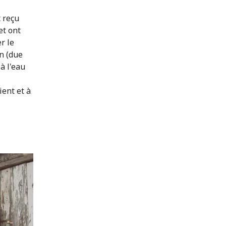
t reçu
et ont
r le
on (due
 à l'eau
ient et à