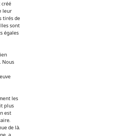
 créé
e leur
 tirés de
lles sont
ts égales
ien
e. Nous
reuve
ment les
it plus
n est
aire.
ue de là.
ne, a