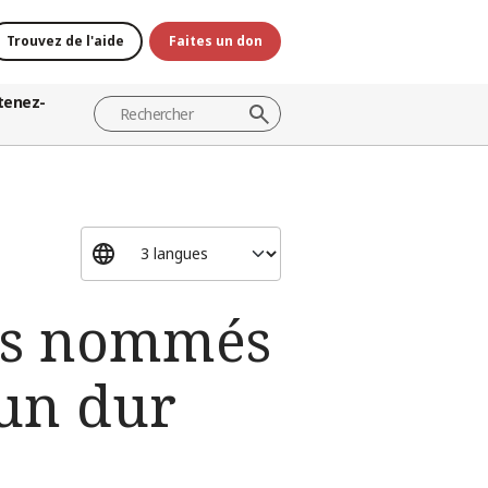
Trouvez de l'aide
Faites un don
tenez-
ons nommés
'un dur