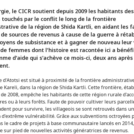
gie, le CICR soutient depuis 2009 les habitants des
s touchés par le conflit le long de la frontière
trative de la région de Shida Kartli, en aidant les f
 de sources de revenus à cause de la guerre à rétab
oyens de subsistance et à gagner de nouveau leur v
de femmes dont l'histoire est racontée ici a bénéfi
me d'aide qui s'achève ce mois-ci, deux ans après
ent.
e d'Atotsi est situé à proximité de la frontière administrativ
de Kareli, dans la région de Shida Kartli. Cette frontière, éta
it de 2008, empêche les habitants de cette région rurale d'ac
res ou à leurs forêts. Faute de pouvoir cultiver leurs parcel
ndent pour survivre, les villageois se sont retrouvés dans u
n d'extrême vulnérabilité. Grâce aux subventions octroyées p
s le cadre de projets à base communautaire lancés en 2014, 
e sur pied de nouvelles activités génératrices de revenus.