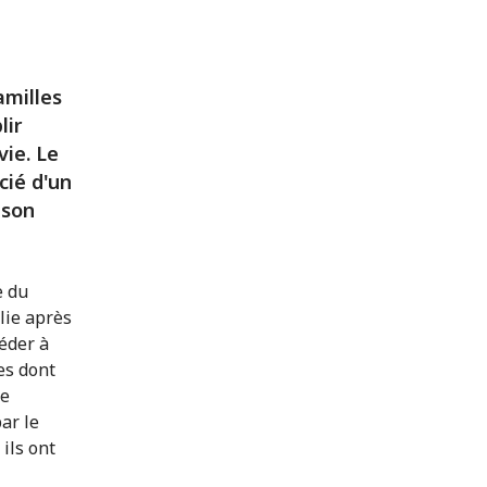
amilles
lir
ie. Le
cié d'un
 son
e du
blie après
céder à
les dont
ne
ar le
ils ont