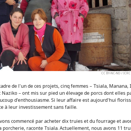
CC BY-NC-ND / ICRC /
cadre de l'un de ces projets, cinq femmes – Tsiala, Manana, 
t Naziko – ont mis sur pied un élevage de porcs dont elles p
ucoup d'enthousiasme. Si leur affaire est aujourd'hui floris
ce à leur investissement sans faille.
vons commencé par acheter dix truies et du fourrage et avo
la porcherie, raconte Tsiala. Actuellement, nous avons 11 tru