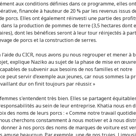
ment aux conditions définies dans ce programme, elles ont
érative, financée à hauteur de 20 % par les revenus issus d
de porcs. Elles ont également réinvesti une partie des profits
e dans la production de pommes de terre (3,5 hectares dont e
ires), dont les bénéfices seront à leur tour réinjectés à par
evage de porcs et la construction de serres.
à l'aide du CICR, nous avons pu nous regrouper et mener à b
ojet, explique Naziko au sujet de la phase de mise en œuvr
apables de subvenir aux besoins de nos familles et notre
ce peut servir d'exemple aux jeunes, car nous sommes la p
vaillant dur on finit toujours par réussir. »
 femmes s'entendent très bien. Elles se partagent équitable
 responsabilités au sein de leur entreprise. Khatia nous en d
hoix des noms de leurs porcs : « Comme notre travail quotidie
e, nous cherchons constamment à nous motiver et à nous distr
e donner à nos porcs des noms de marques de voiture est ven
s amuse beaucoup. Par exemple, une de nos truies, Limousi