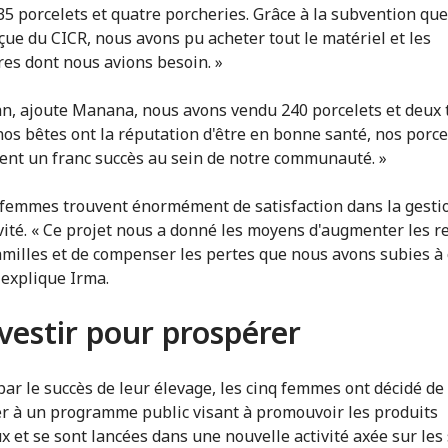
 35 porcelets et quatre porcheries. Grâce à la subvention qu
çue du CICR, nous avons pu acheter tout le matériel et les
res dont nous avions besoin. »
an, ajoute Manana, nous avons vendu 240 porcelets et deux t
s bêtes ont la réputation d'être en bonne santé, nos porce
ent un franc succès au sein de notre communauté. »
 femmes trouvent énormément de satisfaction dans la gesti
ivité. « Ce projet nous a donné les moyens d'augmenter les 
amilles et de compenser les pertes que nous avons subies à
, explique Irma.
vestir pour prospérer
par le succès de leur élevage, les cinq femmes ont décidé de
er à un programme public visant à promouvoir les produits
x et se sont lancées dans une nouvelle activité axée sur les 