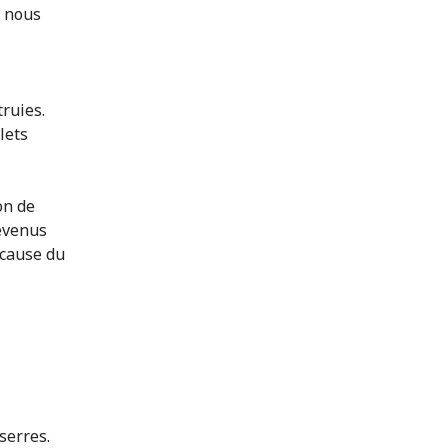
e nous
ruies.
lets
on de
revenus
 cause du
serres.