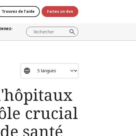
Trouvez de l'aide
Faites un don
tenez-
d'hôpitaux
ôle crucial
 de santé