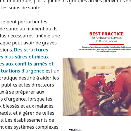
ion unilatérale, par laquelle les groupes armés peuvent s'e
 les soins de santé.
nce peut perturber les
 de santé au moment où ils
plus nécessaires ; même une
taque peut avoir de graves
sions.
Des structures
s plus sûres et mieux
s aux conflits armés et
ituations d'urgence
est un
ratique destiné à aider les
 publics et les directeurs
ux à se préparer aux
ns d'urgence, lorsque les
x blessés et aux malades
acés, et à gérer de telles
ns. Les établissements de
nt des systèmes complexes