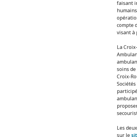
faisant i
humains,
opératio
compte d
visant à
La Croix
Ambulanc
ambulanci
soins de
Croix-Ro
Sociétés
particip
ambulanc
proposer
secouris
Les deux
sur le
si