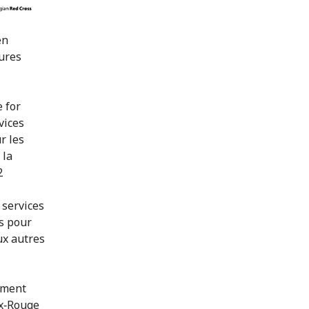
en
ures
 for
vices
r les
 la
2
 services
s pour
ux autres
ement
ix‑Rouge