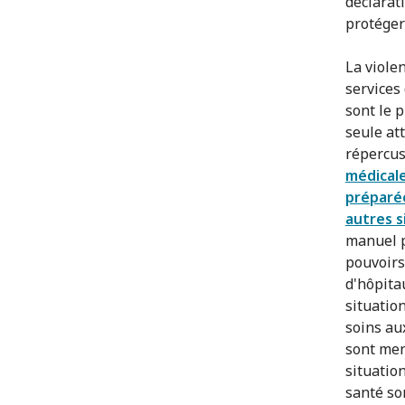
déclarat
protéger
La viole
services
sont le 
seule at
répercus
médicale
préparée
autres s
manuel p
pouvoirs
d'hôpita
situatio
soins au
sont men
situatio
santé so