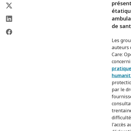
présent
étatiqu
ambulan
de sant
Les grou
auteurs 
Care: Op
concerni
pratique
humanita
protecti
par le d
fourniss
consulta
trentain
difficult
l'accès 