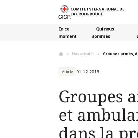
Aller au contenu principal
COMITÉ INTERNATIONAL DE
LA CROIX-ROUGE
En ce
Qui nous
moment
sommes
Nos activités
Groupes armés, di
01-12-2015
Article
Groupes a
et ambulan
dans la pr