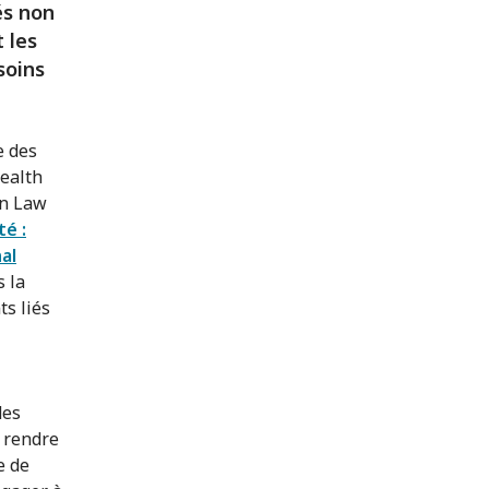
és non
t les
soins
e des
Health
an Law
té :
al
s la
s liés
des
r rendre
e de