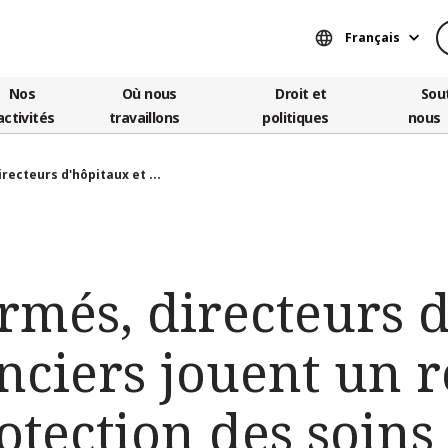
Français
Nos
Où nous
Droit et
Sou
activités
travaillons
politiques
nous
recteurs d'hôpitaux et ...
rmés, directeurs 
ciers jouent un r
otection des soins