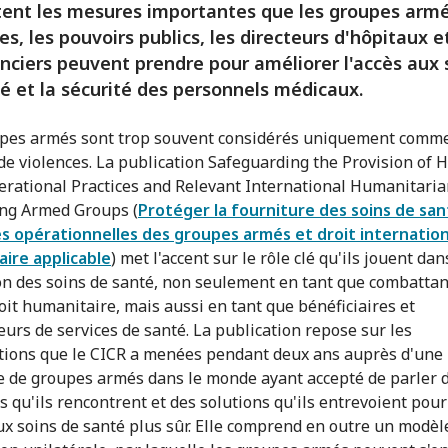
ent les mesures importantes que les groupes arm
es, les pouvoirs publics, les directeurs d'hôpitaux e
ciers peuvent prendre pour améliorer l'accès aux 
é et la sécurité des personnels médicaux.
pes armés sont trop souvent considérés uniquement comm
de violences. La publication Safeguarding the Provision of 
erational Practices and Relevant International Humanitari
ng Armed Groups (
Protéger la fourniture des soins de san
s opérationnelles des groupes armés et droit internation
ire applicable
) met l'accent sur le rôle clé qu'ils jouent dan
on des soins de santé, non seulement en tant que combattant
roit humanitaire, mais aussi en tant que bénéficiaires et
eurs de services de santé. La publication repose sur les
tions que le CICR a menées pendant deux ans auprès d'une
e de groupes armés dans le monde ayant accepté de parler 
és qu'ils rencontrent et des solutions qu'ils entrevoient pou
aux soins de santé plus sûr. Elle comprend en outre un modèl