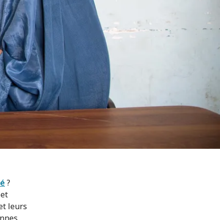
té
?
et
et leurs
onnes