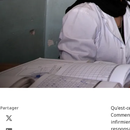
Qu'est-ce
Partager
Comment 
infirmier
responsa