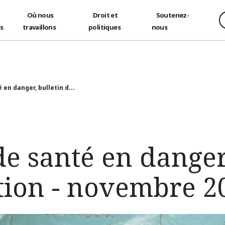
Où nous
Droit et
Soutenez-
és
travaillons
politiques
nous
 en danger, bulletin d...
de santé en danger
tion - novembre 2