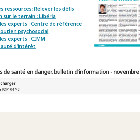
s ressources: Relever les défis
 sur le terrain : Libéria
des experts : Centre de référence
soutien psychosocial
des experts : CIMM
uté d'intérêt
s de santé en danger, bulletin d'information - novembre
écharger
er PDF
1.04 MB