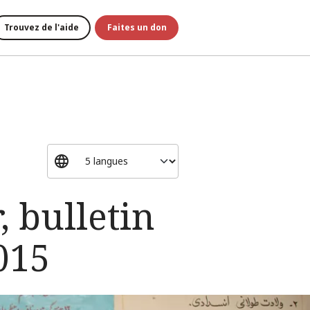
Trouvez de l'aide
Faites un don
, bulletin
015