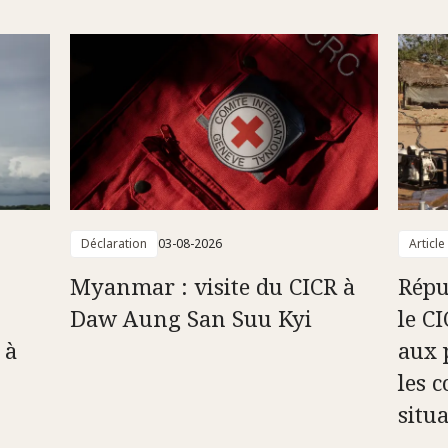
Déclaration
03-08-2026
Article
Myanmar : visite du CICR à
Répu
Daw Aung San Suu Kyi
le C
 à
aux 
les c
situ