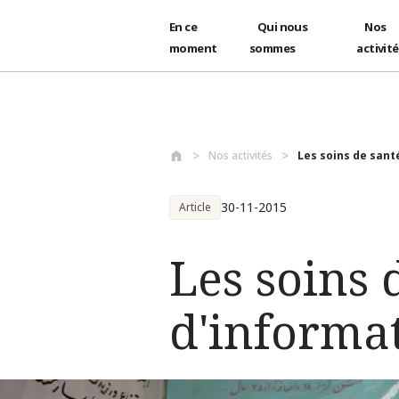
En ce
Qui nous
Nos
moment
sommes
activit
Aller au contenu principal
Nos activités
Les soins de santé
30-11-2015
Article
Les soins 
d'informa