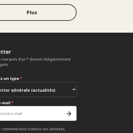
Plus
tter
 marqués d'un * doivent obligatoirement
ignés
ez un type
*
e-mail
*
r comment nous traitons vos données,