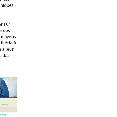
thiques ?
e
er sur
on des
s moyens
ibéria à
 à leur
e des