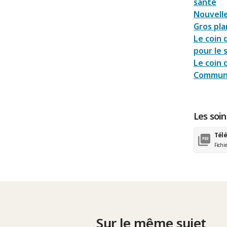
santé
Nouvelle
Gros plan
Le coin 
pour le 
Le coin 
Communa
Les soin
Tél
Fichi
Sur le même sujet