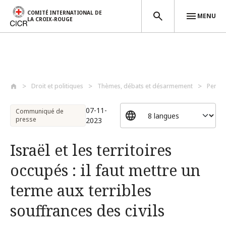
COMITÉ INTERNATIONAL DE
MENU
LA CROIX-ROUGE
Aller au contenu principal
Droit et politiques
Thèmes, débats et désarmement
Perso
07-11-
Communiqué de
presse
2023
Israël et les territoires
occupés : il faut mettre un
terme aux terribles
souffrances des civils