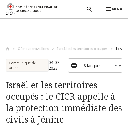
COMITÉ INTERNATIONAL DE
MENU
LA CROIX-ROUGE
Aller au contenu principal
Où nous travaillons
Israël et les territoires occupés
Israël 
04-07-
Communiqué de
presse
2023
Israël et les territoires
occupés : le CICR appelle à
la protection immédiate des
civils à Jénine