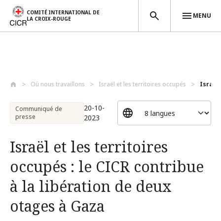
COMITÉ INTERNATIONAL DE
MENU
LA CROIX-ROUGE
Aller au contenu principal
Où nous travaillons
Israël et les territoires occupés
Israël 
20-10-
Communiqué de
presse
2023
Israël et les territoires
occupés : le CICR contribue
à la libération de deux
otages à Gaza