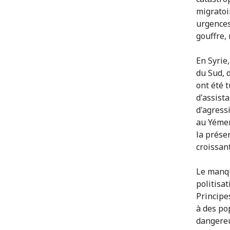
migratoi
urgences
gouffre,
En Syrie
du Sud, 
ont été 
d'assist
d'agress
au Yémen
la prése
croissan
Le manqu
politisat
Principe
à des po
dangereu