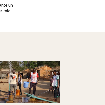
ance un
r rôle