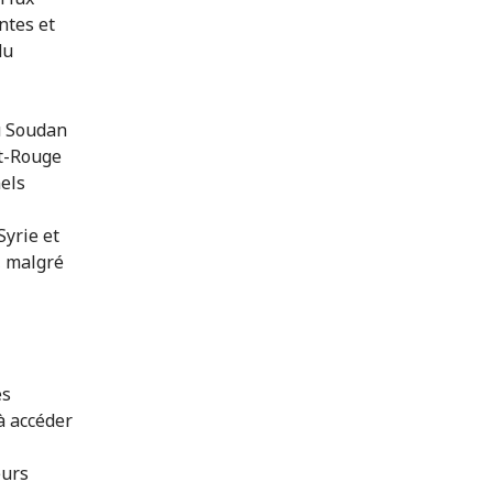
ntes et
du
u Soudan
nt-Rouge
els
yrie et
, malgré
es
à accéder
eurs