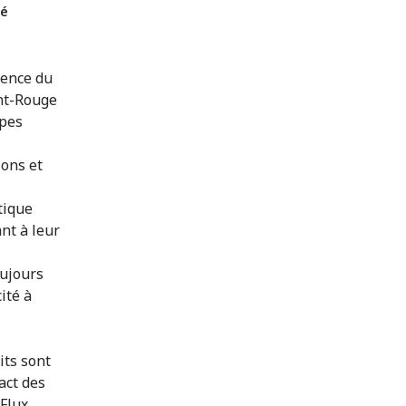
té
sence du
ant-Rouge
ipes
ions et
tique
nt à leur
oujours
ité à
its sont
act des
 Flux