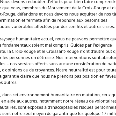
 Nous devons redoubler d'efforts pour bien faire comprendr
 que nous, membres du Mouvement de la Croix-Rouge et d
t-Rouge, défendons et nous devons nous acquitter de nos t
ermination et fermeté afin de répondre aux besoins des
tés vunérables affectées par des conflits et autres crises.
paysage humanitaire actuel, nous ne pouvons permettre qu
s fondamentaux soient mal compris. Guidés par l'exigence
té, la Croix-Rouge et le Croissant-Rouge n'ont d'autre but 
er les personnes en détresse. Nos interventions sont absol
les – nos services offerts sans aucune considération de nati
e, d'opinions ou de croyances. Notre neutralité est pour tout
la garantie claire que nous ne prenons pas position en fave
es autres.
, dans cet environnement humanitaire en mutation, ceux qu
 en aide aux autres, notamment notre réseau de volontaire
taires, sont exposés à d'inacceptables risques personnels
s sont notre seul moyen de garantir que les quelque 17 mill