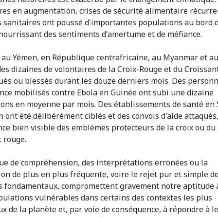
res en augmentation, crises de sécurité alimentaire récurre
 sanitaires ont poussé d'importantes populations au bord 
 nourrissant des sentiments d'amertume et de méfiance.
, au Yémen, en République centrafricaine, au Myanmar et a
des dizaines de volontaires de la Croix-Rouge et du Croissa
tués ou blessés durant les douze derniers mois. Des personn
ance mobilisés contre Ebola en Guinée ont subi une dizaine
ions en moyenne par mois. Des établissements de santé en S
 ont été délibérément ciblés et des convois d'aide attaqués
nce bien visible des emblèmes protecteurs de la croix ou du
t rouge.
e de compréhension, des interprétations erronées ou la
ion de plus en plus fréquente, voire le rejet pur et simple d
s fondamentaux, compromettent gravement notre aptitude 
pulations vulnérables dans certains des contextes les plus
x de la planète et, par voie de conséquence, à répondre à l