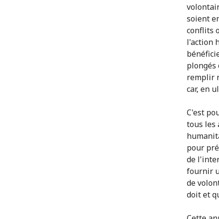
volontai
soient e
conflits 
l'action
bénéfici
plongés 
remplir 
car, en u
C'est po
tous les
humanita
pour pré
de l'int
fournir 
de volont
doit et q
Cette an