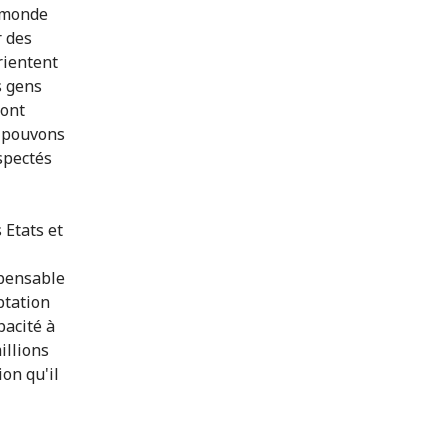
u monde
r des
rientent
s gens
sont
e pouvons
spectés
 Etats et
spensable
ptation
pacité à
illions
ion qu'il