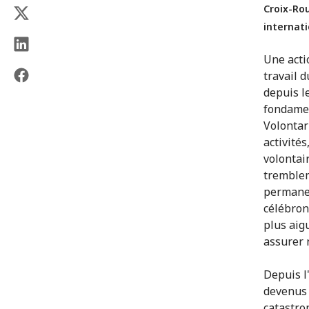
Croix-Ro
internati
Une acti
travail 
depuis le
fondamen
Volontar
activité
volontai
tremblem
permanen
célébron
plus aigu
assurer 
Depuis l
devenus 
catastro