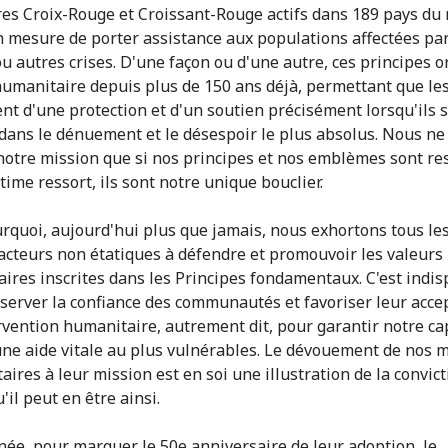
res Croix-Rouge et Croissant-Rouge actifs dans 189 pays d
n mesure de porter assistance aux populations affectées pa
ou autres crises. D'une façon ou d'une autre, ces principes o
 humanitaire depuis plus de 150 ans déjà, permettant que le
ent d'une protection et d'un soutien précisément lorsqu'ils 
dans le dénuement et le désespoir le plus absolus. Nous n
notre mission que si nos principes et nos emblèmes sont re
ltime ressort, ils sont notre unique bouclier.
urquoi, aujourd'hui plus que jamais, nous exhortons tous les
 acteurs non étatiques à défendre et promouvoir les valeurs
ires inscrites dans les Principes fondamentaux. C'est indi
server la confiance des communautés et favoriser leur acce
ervention humanitaire, autrement dit, pour garantir notre ca
une aide vitale au plus vulnérables. Le dévouement de nos m
aires à leur mission est en soi une illustration de la convict
u'il peut en être ainsi.
née, pour marquer le 50e anniversaire de leur adoption, le