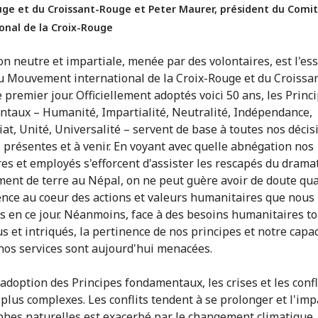
uge et du Croissant-Rouge et Peter Maurer, président du Comi
onal de la Croix-Rouge
on neutre et impartiale, menée par des volontaires, est l'es
du Mouvement international de la Croix-Rouge et du Croiss
 premier jour. Officiellement adoptés voici 50 ans, les Princ
taux – Humanité, Impartialité, Neutralité, Indépendance,
iat, Unité, Universalité – servent de base à toutes nos décis
s, présentes et à venir. En voyant avec quelle abnégation nos
res et employés s'efforcent d'assister les rescapés du drama
ent de terre au Népal, on ne peut guère avoir de doute qua
ce au coeur des actions et valeurs humanitaires que nous
s en ce jour. Néanmoins, face à des besoins humanitaires t
s et intriqués, la pertinence de nos principes et notre capac
nos services sont aujourd'hui menacées.
'adoption des Principes fondamentaux, les crises et les confl
plus complexes. Les conflits tendent à se prolonger et l'imp
phes naturelles est exacerbé par le changement climatique.