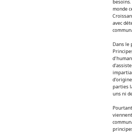
besoins.
monde ce
Croissan
avec dét
communau
Dans le 
Principe
d'humani
d'assist
impartia
d'origin
parties 
uns ni d
Pourtant
viennent
communau
principe