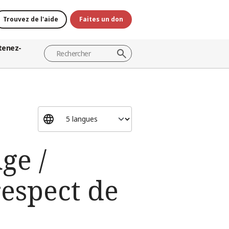
Trouvez de l'aide
Faites un don
tenez-
ge /
respect de