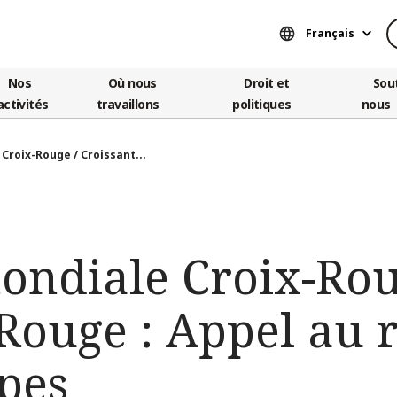
Français
Nos
Où nous
Droit et
Sou
activités
travaillons
politiques
nous
Croix-Rouge / Croissant...
ondiale Croix-Rou
Rouge : Appel au 
pes