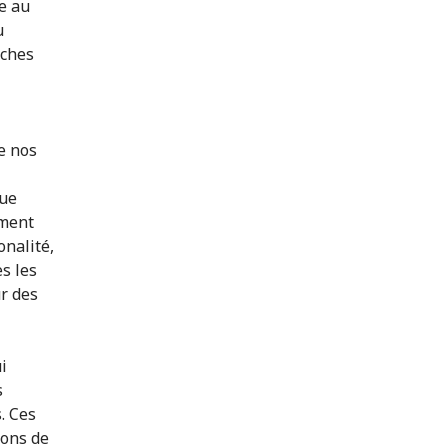
e au
u
âches
e nos
que
ument
onalité,
es les
ur des
i
s
. Ces
ions de