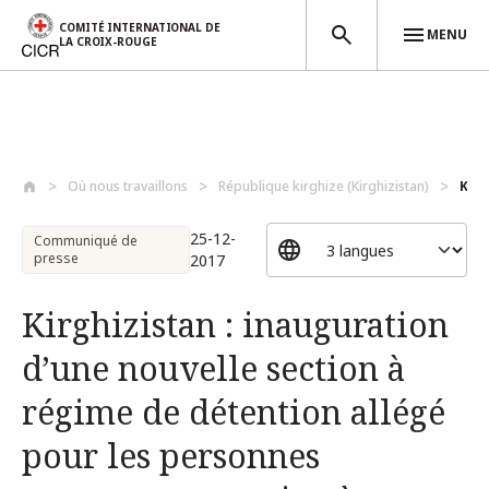
COMITÉ INTERNATIONAL DE
MENU
LA CROIX-ROUGE
Aller au contenu principal
Où nous travaillons
République kirghize (Kirghizistan)
Kirg
25-12-
Communiqué de
presse
2017
Kirghizistan : inauguration
d’une nouvelle section à
régime de détention allégé
pour les personnes