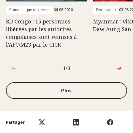
Communiqué de presse
06-08-2026
Déclaration
03-08-2
RD Congo : 15 personnes
Myanmar : visi
libérées par les autorités
Daw Aung San 
congolaises sont remises à
l’AFC/M23 par le CICR
1/3
1sur3
Plus
Partager