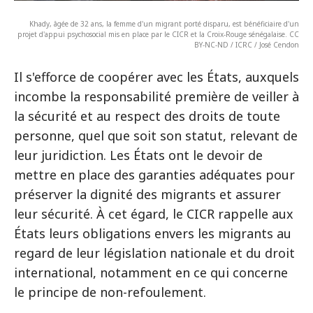
Khady, âgée de 32 ans, la femme d'un migrant porté disparu, est bénéficiaire d'un
projet d'appui psychosocial mis en place par le CICR et la Croix-Rouge sénégalaise. CC
BY-NC-ND / ICRC / José Cendon
Il s'efforce de coopérer avec les États, auxquels
incombe la responsabilité première de veiller à
la sécurité et au respect des droits de toute
personne, quel que soit son statut, relevant de
leur juridiction. Les États ont le devoir de
mettre en place des garanties adéquates pour
préserver la dignité des migrants et assurer
leur sécurité. À cet égard, le CICR rappelle aux
États leurs obligations envers les migrants au
regard de leur législation nationale et du droit
international, notamment en ce qui concerne
le principe de non-refoulement.