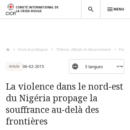
COMITÉ INTERNATIONAL DE
MENU
LA CROIX-ROUGE
Aller au contenu principal
Droit et politiques
Thèmes, débats et désarmement
Perso
06-02-2015
Article
La violence dans le nord-est
du Nigéria propage la
souffrance au-delà des
frontières