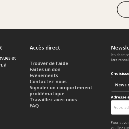
R
Accès direct
Newsle
les champs
evues et
être rense
Trouver de l'aide
n, à
Faites un don
Choisiss
Evènements
Contactez-nous
Signaler un comportement
problématique
Adresse 
Travaillez avec nous
FAQ
Pour savoi
veuillez co