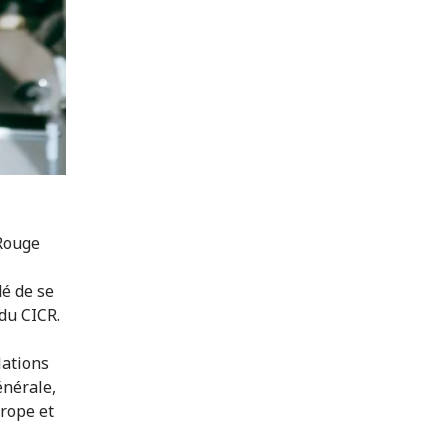
-Rouge
dé de se
du CICR.
Nations
énérale,
urope et