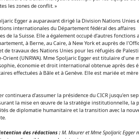
es les zones de conflit. »
jaric Egger a auparavant dirigé la Division Nations Unies 
tions internationales du Département fédéral des affaires
es de la Suisse. Elle a également occupé d'autres fonctions 
partement, à Berne, au Caire, à New York et auprès de l'Offi
et de travaux des Nations Unies pour les réfugiés de Palest
e-Orient (UNRWA). Mme Spoljaric Egger est titulaire d'une m
sophie, économie et droit international obtenue après des 
taires effectuées à Bâle et à Genève. Elle est mariée et mèr
r continuera d'assumer la présidence du CICR jusqu'en se
surant la mise en œuvre de la stratégie institutionnelle, la 
vités de diplomatie humanitaire et la transition avec la nouv
te.
'intention des rédactions :
M. Maurer et Mme Spoljaric Egger n