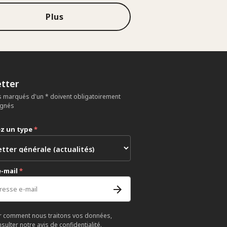
Plus
tter
 marqués d'un * doivent obligatoirement
ignés
ez un type
*
e-mail
*
r comment nous traitons vos données,
nsulter notre
avis de confidentialité
.