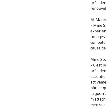
présiden
renouvel
M. Maure
« Mme Sp
expérien
rouages 
compéten
cause de
Mme Spol
« C'est 
présiden
essentie
activeme
bâti et 
la guerre
m'attache
mettre e