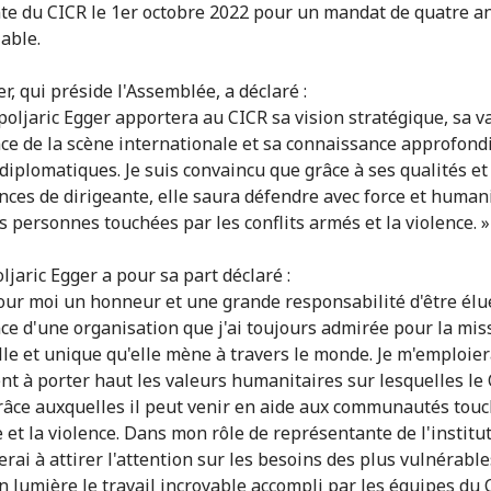
te du CICR le 1er octobre 2022 pour un mandat de quatre a
able.
r, qui préside l'Assemblée, a déclaré :
oljaric Egger apportera au CICR sa vision stratégique, sa v
ce de la scène internationale et sa connaissance approfond
diplomatiques. Je suis convaincu que grâce à ses qualités et
ces de dirigeante, elle saura défendre avec force et humani
s personnes touchées par les conflits armés et la violence. »
jaric Egger a pour sa part déclaré :
pour moi un honneur et une grande responsabilité d'être élue
ce d'une organisation que j'ai toujours admirée pour la mis
lle et unique qu'elle mène à travers le monde. Je m'emploier
nt à porter haut les valeurs humanitaires sur lesquelles le 
grâce auxquelles il peut venir en aide aux communautés tou
 et la violence. Dans mon rôle de représentante de l'institut
rai à attirer l'attention sur les besoins des plus vulnérable
n lumière le travail incroyable accompli par les équipes du 