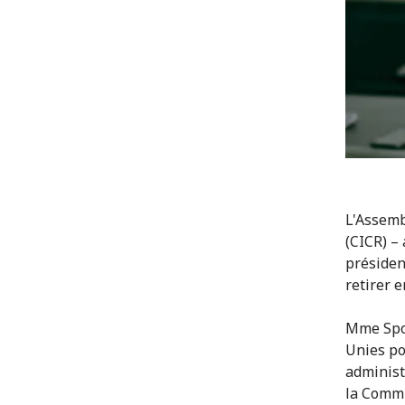
L'Assemb
(CICR) –
présidenc
retirer 
Mme Spol
Unies po
administ
la Commu