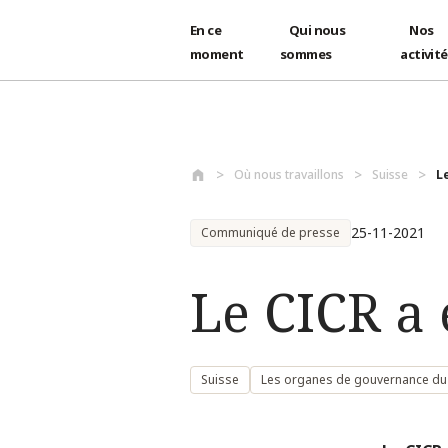
En ce
Qui nous
Nos
moment
sommes
activit
Aller au contenu principal
Où nous travaillons
Suisse
L
25-11-2021
Communiqué de presse
Le CICR a 
Suisse
Les organes de gouvernance du