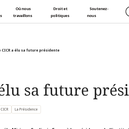
Où nous
Droit et
Soutenez-
és
travaillons
politiques
nous
e CICR a élu sa future présidente
élu sa future prés
 CICR
La Présidence