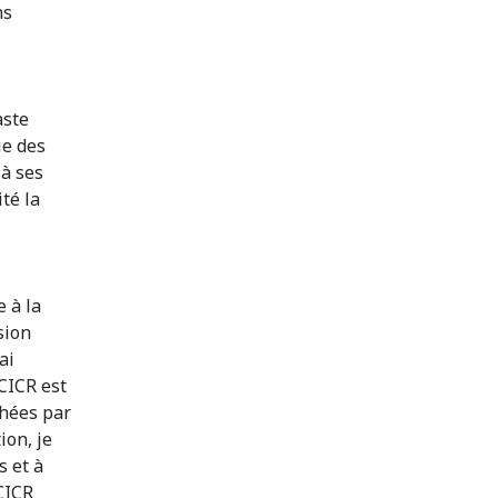
ns
aste
ie des
 à ses
té la
 à la
sion
ai
CICR est
chées par
ion, je
s et à
CICR