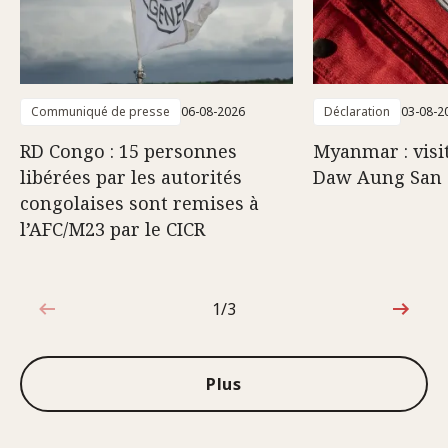
Communiqué de presse
06-08-2026
Déclaration
03-08-2
RD Congo : 15 personnes
Myanmar : visi
libérées par les autorités
Daw Aung San 
congolaises sont remises à
l’AFC/M23 par le CICR
1/3
1sur3
Plus