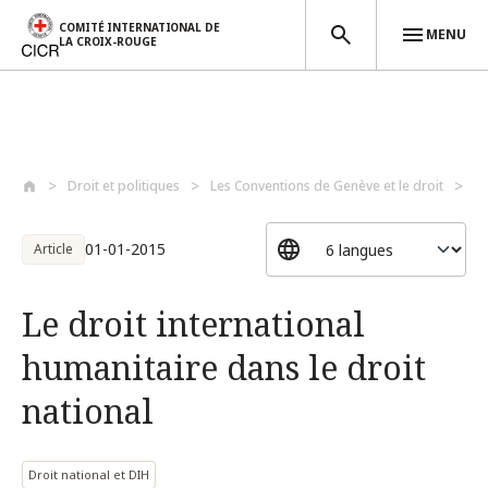
COMITÉ INTERNATIONAL DE
MENU
LA CROIX-ROUGE
Aller au contenu principal
Droit et politiques
Les Conventions de Genève et le droit
Dr
01-01-2015
Article
Le droit international
humanitaire dans le droit
national
Droit national et DIH