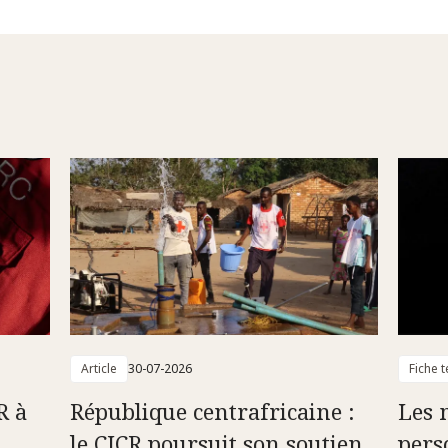
Article
30-07-2026
Fiche 
R à
République centrafricaine :
Les 
le CICR poursuit son soutien
pers