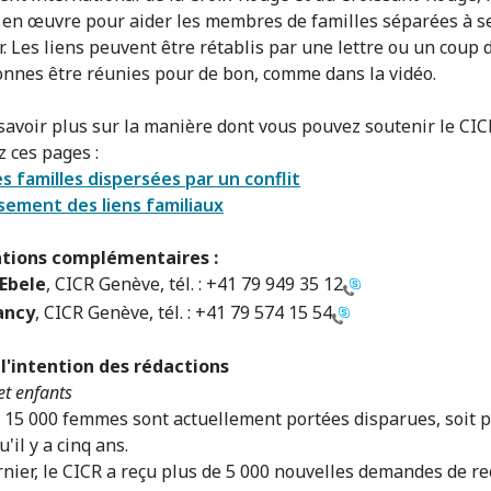
 en œuvre pour aider les membres de familles séparées à s
. Les liens peuvent être rétablis par une lettre ou un coup de
onnes être réunies pour de bon, comme dans la vidéo.
savoir plus sur la manière dont vous pouvez soutenir le CIC
z ces pages :
es familles dispersées par un conflit
sement des liens familiaux
tions complémentaires :
 Ebele
, CICR Genève, tél. :
+41 79 949 35 12
ancy
, CICR Genève, tél. :
+41 79 574 15 54
l'intention des rédactions
t enfants
e 15 000 femmes sont actuellement portées disparues, soit p
'il y a cinq ans.
ernier, le CICR a reçu plus de 5 000 nouvelles demandes de r