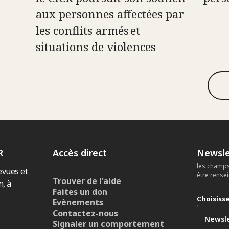
aux personnes affectées par
les conflits armés et
situations de violences
R
Accès direct
Newsle
les champs
evues et
être rense
Trouver de l'aide
n, à
Faites un don
Choisiss
Evènements
Contactez-nous
Signaler un comportement