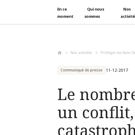
En ce
Qui nous
Nos
moment
sommes
activit
Aller au contenu principal
Nos activités
Protéger les liens f
11-12-2017
Communiqué de presse
Le nombre
un conflit
catastroph