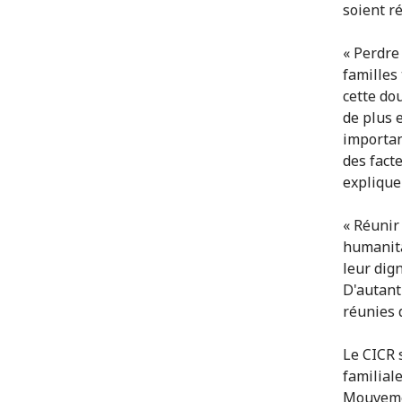
soient ré
« Perdre
familles
cette do
de plus 
importan
des facte
explique
« Réunir
humanitai
leur dign
D'autant 
réunies d
Le CICR s
familial
Mouvemen