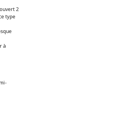
 ouvert 2
ce type
resque
r à
mi-