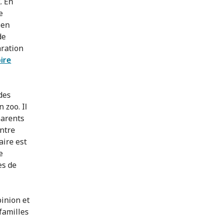
. En
e
 en
de
aration
ire
des
 zoo. Il
parents
ontre
aire est
e
es de
pinion et
 familles