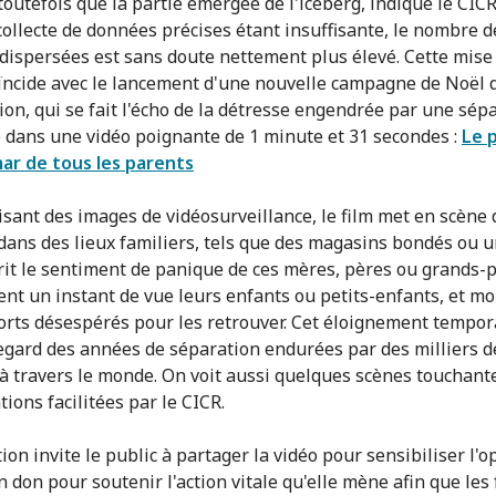
toutefois que la partie émergée de l'iceberg, indique le CICR
 collecte de données précises étant insuffisante, le nombre d
 dispersées est sans doute nettement plus élevé. Cette mise
ïncide avec le lancement d'une nouvelle campagne de Noël 
tion, qui se fait l'écho de la détresse engendrée par une sép
e dans une vidéo poignante de 1 minute et 31 secondes :
Le p
ar de tous les parents
sant des images de vidéosurveillance, le film met en scène 
dans des lieux familiers, tels que des magasins bondés ou un
rit le sentiment de panique de ces mères, pères ou grands-
ent un instant de vue leurs enfants ou petits-enfants, et m
forts désespérés pour les retrouver. Cet éloignement tempor
egard des années de séparation endurées par des milliers d
 à travers le monde. On voit aussi quelques scènes touchant
tions facilitées par le CICR.
tion invite le public à partager la vidéo pour sensibiliser l'o
n don pour soutenir l'action vitale qu'elle mène afin que les