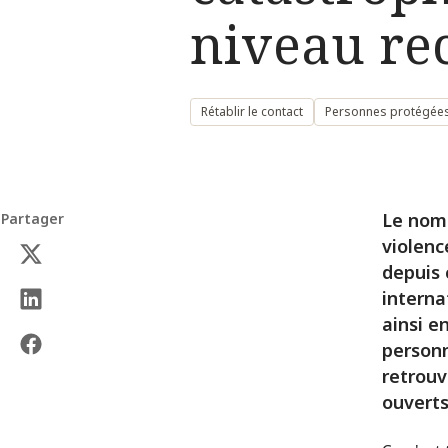
niveau re
Rétablir le contact
Personnes protégées
Le nomb
Partager
violenc
depuis 
interna
ainsi e
personn
retrouv
ouverts