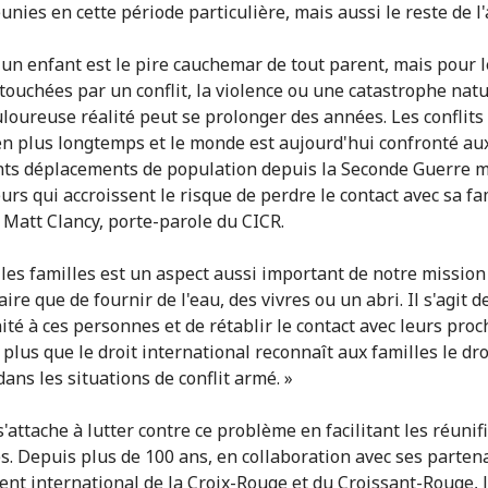
unies en cette période particulière, mais aussi le reste de l
 un enfant est le pire cauchemar de tout parent, mais pour l
 touchées par un conflit, la violence ou une catastrophe natu
uloureuse réalité peut se prolonger des années. Les conflits
en plus longtemps et le monde est aujourd'hui confronté au
ts déplacements de population depuis la Seconde Guerre m
urs qui accroissent le risque de perdre le contact avec sa fam
 Matt Clancy, porte-parole du CICR.
 les familles est un aspect aussi important de notre mission
re que de fournir de l'eau, des vivres ou un abri. Il s'agit 
ité à ces personnes et de rétablir le contact avec leurs proc
plus que le droit international reconnaît aux familles le dro
ans les situations de conflit armé. »
'attache à lutter contre ce problème en facilitant les réunif
es. Depuis plus de 100 ans, en collaboration avec ses parten
t international de la Croix-Rouge et du Croissant-Rouge, 