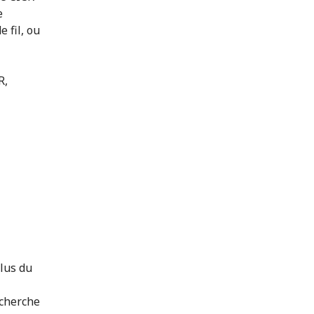
e
 fil, ou
R,
lus du
echerche