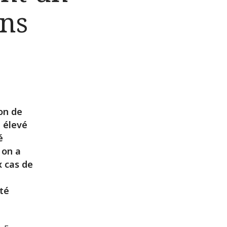
ans
on de
i élevé
é
 on a
x cas de
été