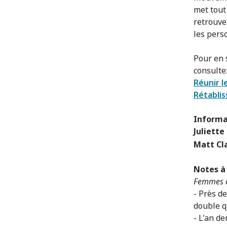
met tout
retrouver
les pers
Pour en 
consulte
Réunir l
Rétablis
Informa
Juliette
Matt Cl
Notes à 
Femmes e
- Près d
double qu
- L'an d