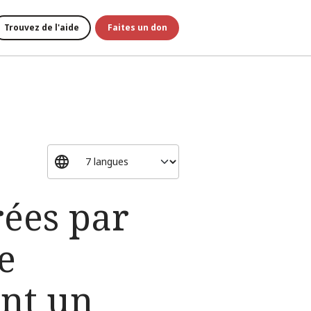
Trouvez de l'aide
Faites un don
rées par
e
int un