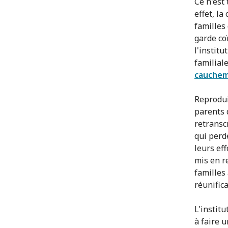
Ce n'est 
effet, la
familles
garde co
l'institu
familial
cauchem
Reprodui
parents 
retransc
qui perd
leurs ef
mis en r
familles
réunifica
L'institu
à faire u