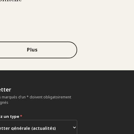
Plus
tter
 marqués d'un * doivent obligatoirement
ignés
ez un type
*