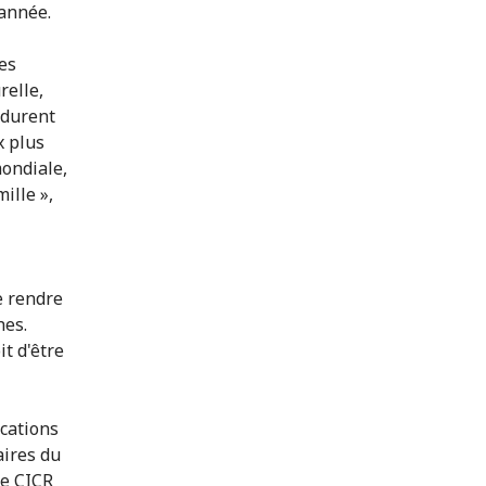
'année.
es
relle,
 durent
x plus
ondiale,
ille »,
de rendre
hes.
it d'être
ications
aires du
le CICR