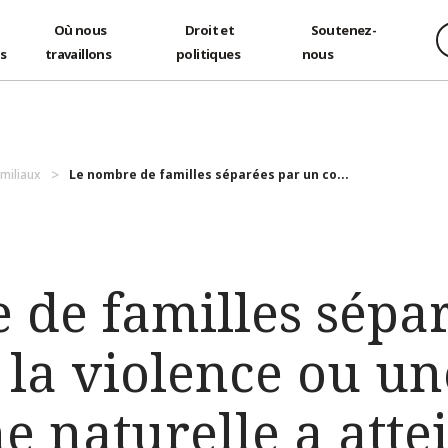
Où nous
Droit et
Soutenez-
és
travaillons
politiques
nous
amiliaux
Le nombre de familles séparées par un co...
 de familles sépa
, la violence ou un
e naturelle a atte