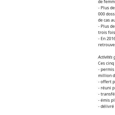
de femme
- Plus d
000 doss
de cas a
- Plus d
trois fo
- En 2016
retrouve
Activités
Ces cinq
- permis
million 
- offert 
- réuni p
- transf
- émis p
- délivré