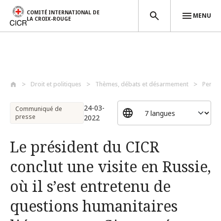
COMITÉ INTERNATIONAL DE
MENU
LA CROIX-ROUGE
Aller au contenu principal
Droit et politiques
Thèmes, débats et désarmement
Perso
24-03-
Communiqué de
presse
2022
Le président du CICR
conclut une visite en Russie,
où il s’est entretenu de
questions humanitaires