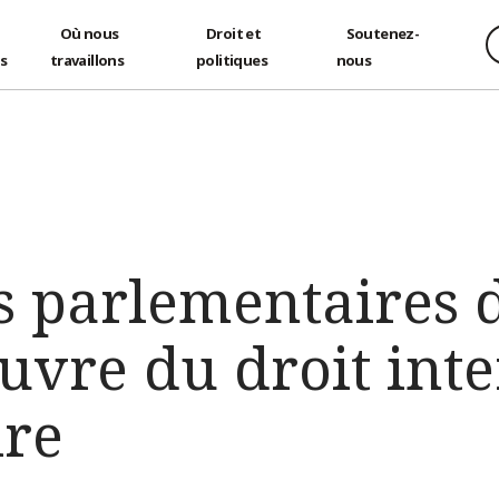
Où nous
Droit et
Soutenez-
és
travaillons
politiques
nous
s parlementaires 
uvre du droit inte
re