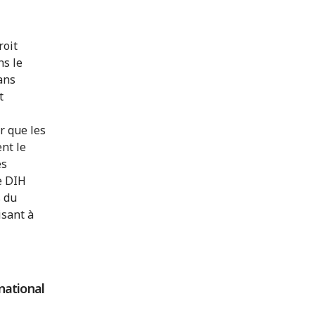
roit
ns le
ans
t
r que les
nt le
es
e DIH
s du
isant à
national