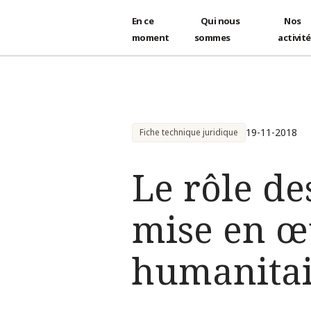
En ce
Qui nous
Nos
moment
sommes
activit
Aller au contenu principal
19-11-2018
Fiche technique juridique
Le rôle de
mise en œ
humanitai