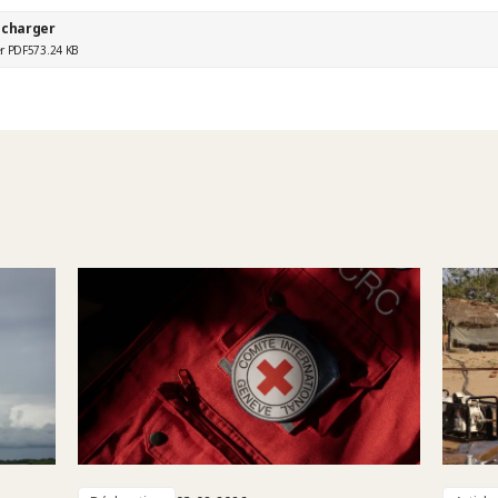
écharger
er PDF
573.24 KB