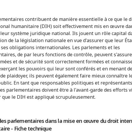
ementaires contribuent de manière essentielle à ce que le d
ional humanitaire (DIH) soit effectivement mis en œuvre da
 leur système juridique national. Ils jouent un rôle capital d
ion de la législation nationale en vue d'assurer que leur Éta
 ses obligations internationales. Les parlements et les
taires, de par leurs fonctions de contrôle, peuvent s'assure
rmées et de sécurité sont correctement formées et connaisse
exerçant les pouvoirs qui leur sont conférés et en menant d
s de plaidoyer, ils peuvent également faire mieux connaître l
public. En tant que responsables politiques et représentant
les parlementaires doivent être à l'avant-garde des efforts v
r que le DIH est appliqué scrupuleusement.
des parlementaires dans la mise en œuvre du droit inter
aire - Fiche technique