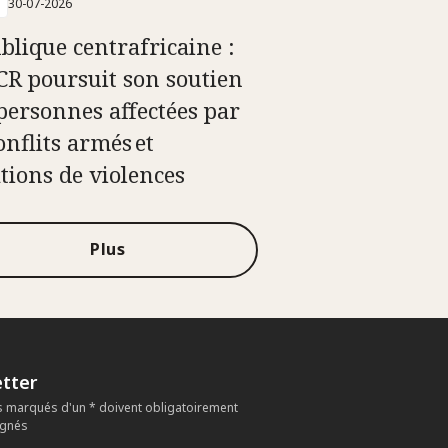
30-07-2026
blique centrafricaine :
ICR poursuit son soutien
personnes affectées par
onflits armés et
ations de violences
Plus
tter
 marqués d'un * doivent obligatoirement
ignés