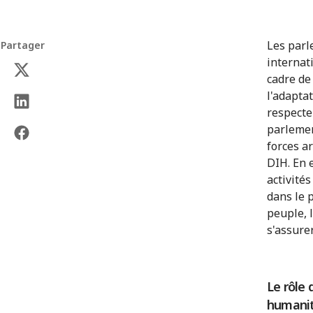
Les parl
Partager
internat
cadre de
l'adaptat
respecte
parlemen
forces a
DIH. En 
activité
dans le 
peuple, 
s'assure
Le rôle 
humanit