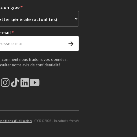
ez un type
*
e-mail
*
r comment nous traitons vos données,
nsulter notre
avis de confidentialité
.
nditions d’utilisation
- CICR ©2026 - Tous droits réservés