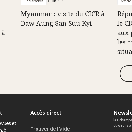
Déclaration
03-08-2026
Article
Myanmar : visite du CICR à
Répu
Daw Aung San Suu Kyi
le C
 à
aux 
les c
situ
R
Accès direct
Newsle
les champs
evues et
être rense
Trouver de l'aide
n, à