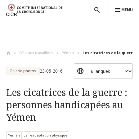
COMITÉ INTERNATIONAL DE
MENU
LA CROIX-ROUGE
Aller au contenu principal
Où nous travaillons
Yémen
Les cicatrices de la guerre :
23-05-2016
Galerie photos
Les cicatrices de la guerre :
personnes handicapées au
Yémen
Yémen
La réadaptation physique