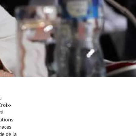
u
Croix-
té
utions
enaces
de de la