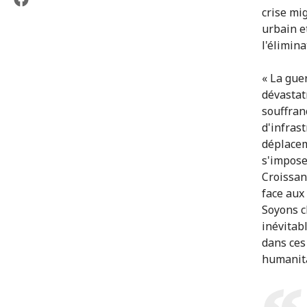
crise mi
urbain e
l'élimin
« La gue
dévastat
souffran
d'infrast
déplacem
s'imposer
Croissan
face aux
Soyons c
inévitab
dans ces
humanita