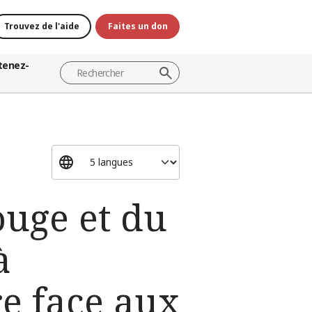
Trouvez de l'aide
Faites un don
tenez-
ouge et du
à
re face aux