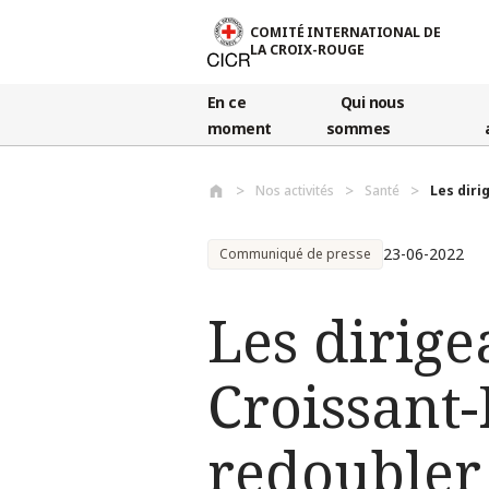
Aller au contenu principal
COMITÉ INTERNATIONAL DE
LA CROIX-ROUGE
En ce
Qui nous
moment
sommes
Nos activités
Santé
Les diri
23-06-2022
Communiqué de presse
Les dirige
Croissant-
redoubler 