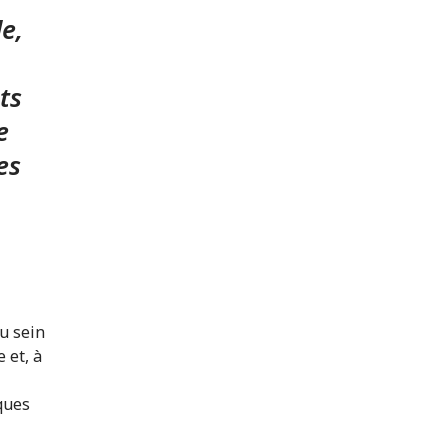
e,
ts
e
es
u sein
 et, à
ques