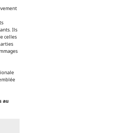
ouvement
ts
nts. Ils
e celles
parties
dommages
tionale
semblée
s au