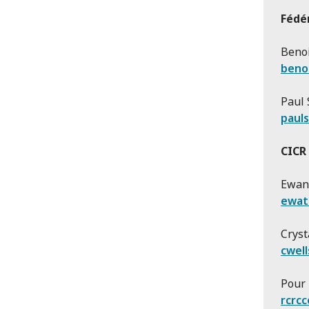
Fédé
Benoi
benoi
Paul 
paul
CICR
Ewan 
ewat
Cryst
cwell
Pour 
rcrc