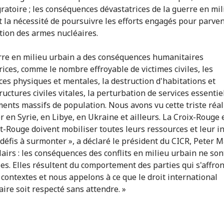
gratoire ; les conséquences dévastatrices de la guerre en mil
t la nécessité de poursuivre les efforts engagés pour parven
ation des armes nucléaires.
rre en milieu urbain a des conséquences humanitaires
rices, comme le nombre effroyable de victimes civiles, les
ces physiques et mentales, la destruction d'habitations et
ructures civiles vitales, la perturbation de services essentiel
ents massifs de population. Nous avons vu cette triste réal
 en Syrie, en Libye, en Ukraine et ailleurs. La Croix-Rouge e
t-Rouge doivent mobiliser toutes leurs ressources et leur i
 défis à surmonter », a déclaré le président du CICR, Peter M
lairs : les conséquences des conflits en milieu urbain ne son
les. Elles résultent du comportement des parties qui s'affro
 contextes et nous appelons à ce que le droit international
ire soit respecté sans attendre. »