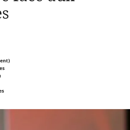
es
t
ment)
es
u
es