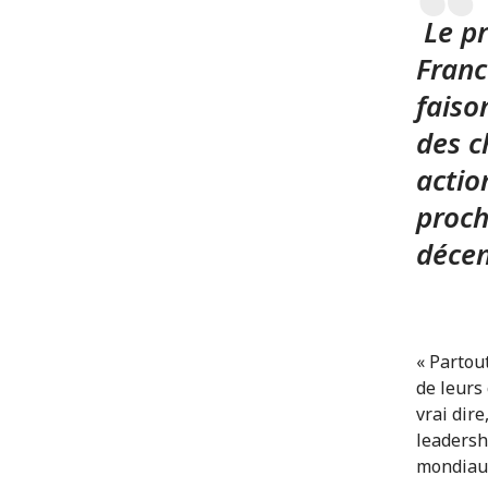
Le pr
Franc
faiso
des c
actio
proch
décen
« Partou
de leurs
vrai dire
leadersh
mondiaux.