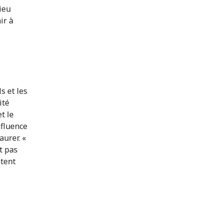
ieu
ir à
s et les
ité
t le
nfluence
aurer. «
t pas
ntent