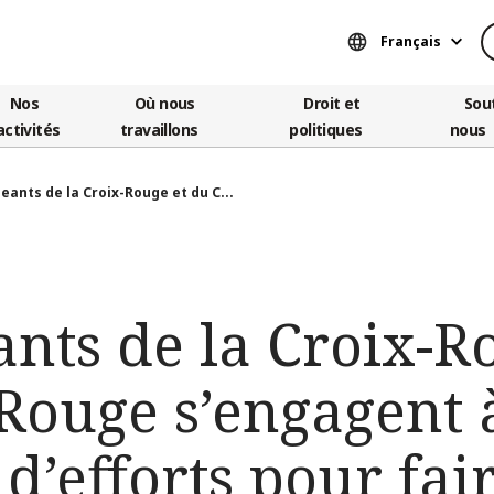
Français
Nos
Où nous
Droit et
Sou
activités
travaillons
politiques
nous
geants de la Croix-Rouge et du C...
ants de la Croix-R
Rouge s’engagent 
d’efforts pour fai