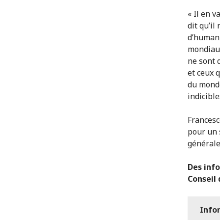
« Il en 
dit qu’il
d’humani
mondiaux
ne sont 
et ceux q
du monde
indicibl
Francesc
pour un 
générale
Des inf
Conseil
Info