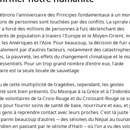
ébrons l'anniversaire des Principes fondamentaux à un mo
ions de personnes sont touchées par des conflits. La spirale
r a forcé des millions de personnes à fuir, déclenchant des
ts de population à travers l'Europe et le Moyen-Orient, m
, les Amériques et l'Asie. Pour beaucoup, la décision de fuir 
galement par d'autres facteurs, notamment des catastrophe
es, la pauvreté, les effets du changement climatique et le 
 essentiels. Pour un trop grand nombre d'entre eux, l'aide
ire est la seule bouée de sauvetage.
u de cette multiplicité de tragédies, cependant, les gestes
té sont bien présents. Du Mexique à la Grèce et à l'Indonés
 de volontaires de la Croix-Rouge et du Croissant-Rouge se s
s pour fournir soins de santé de base, nourriture et eau, et
s gens à reprendre contact avec leurs proches. C'est là juste
parmi beaucoup d'autres ─ des séismes du Népal au tsuna
ndien en passant par le séisme d'Haïti ‒ où l'on a vu des vol