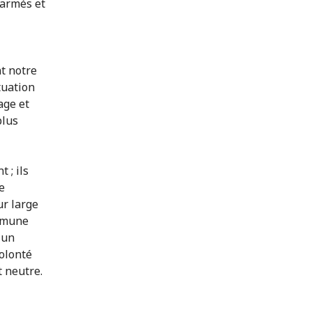
 armés et
nt notre
tuation
age et
plus
 ; ils
e
ur large
ommune
 un
volonté
 neutre.