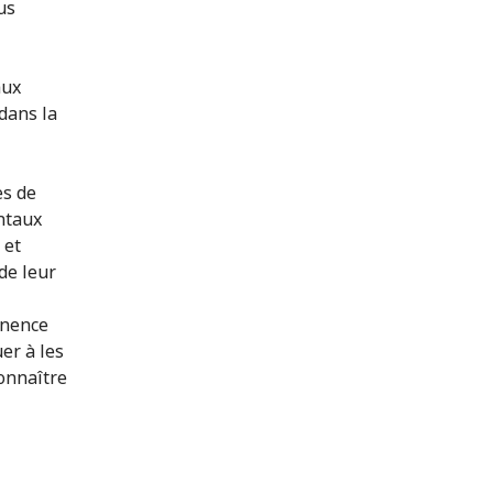
us
aux
dans la
es de
entaux
 et
de leur
inence
er à les
connaître