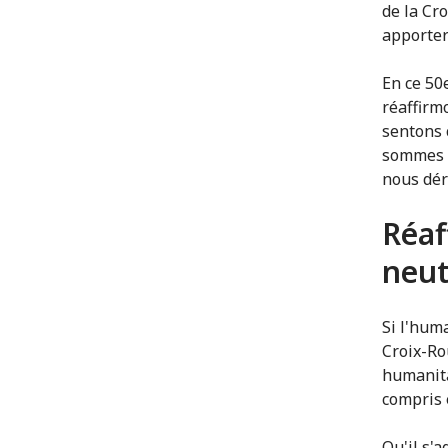
de la Cr
apporter 
En ce 50
réaffirm
sentons 
sommes c
nous dér
Réaf
neut
Si l'hum
Croix-Ro
humanita
compris 
Qu'il s'