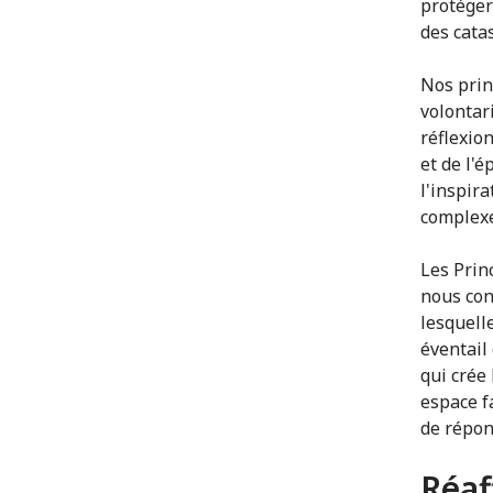
protéger
des cata
Nos prin
volontar
réflexion
et de l'
l'inspir
complexe
Les Prin
nous con
lesquell
éventail
qui crée 
espace f
de répon
Réaf