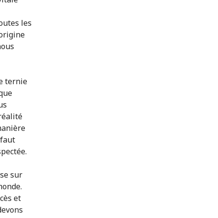
outes les
origine
 nous
e ternie
 que
us
réalité
manière
faut
spectée.
èse sur
monde.
cès et
 devons