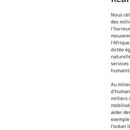
Nous cél
des mill
l'horreu
mouvemen
l'Afrique
dictée é
naturell
services
humanita
Au milie
d'humani
milliers
mobilisé
aider de
exemple 
l'océan I