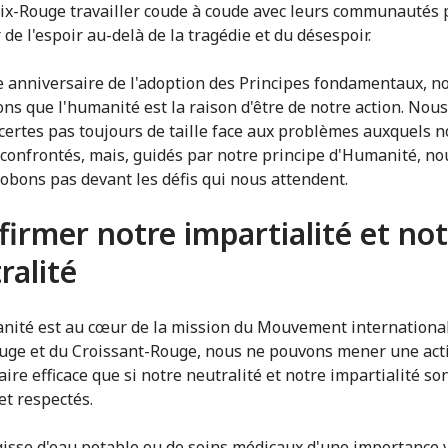
oix-Rouge travailler coude à coude avec leurs communautés 
de l'espoir au-delà de la tragédie et du désespoir.
e anniversaire de l'adoption des Principes fondamentaux, n
ons que l'humanité est la raison d'être de notre action. Nou
certes pas toujours de taille face aux problèmes auxquels 
onfrontés, mais, guidés par notre principe d'Humanité, no
obons pas devant les défis qui nous attendent.
firmer notre impartialité et no
ralité
anité est au cœur de la mission du Mouvement international
uge et du Croissant-Rouge, nous ne pouvons mener une act
ire efficace que si notre neutralité et notre impartialité so
et respectés.
agisse d'eau potable ou de soins médicaux d'une importance v