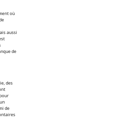
ment où
 de
ais aussi
est
s
manque de
ie, des
ont
 pour
 un
mi de
ontaires