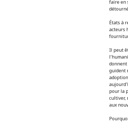
faire en 
détourné
États à 
acteurs 
fournitur
Il peut 
l'humani
donnent 
guident 
adoption
aujourd'
pour la 
cultiver,
aux nouv
Pourquoi