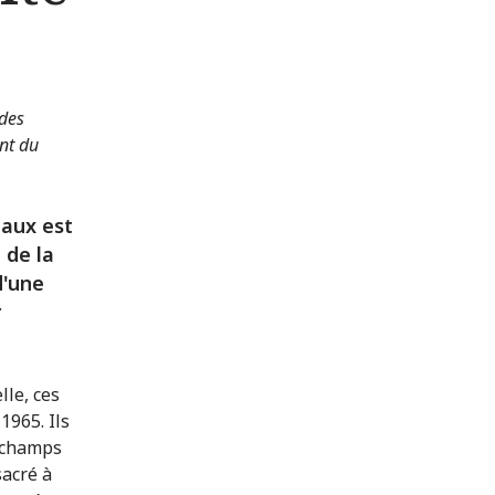
 des
ent du
taux est
 de la
d'une
r
lle, ces
1965. Ils
s champs
sacré à