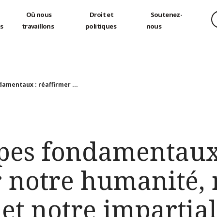
Où nous
Droit et
Soutenez-
és
travaillons
politiques
nous
damentaux : réaffirmer ...
ipes fondamentaux
r notre humanité, 
 et notre impartial