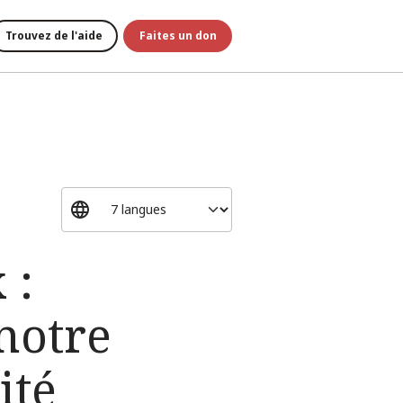
Trouvez de l'aide
Faites un don
 :
notre
ité