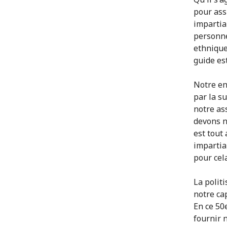
pour ass
impartia
personne
ethnique,
guide es
Notre en
par la s
notre as
devons n
est tout
impartia
pour cel
La polit
notre ca
En ce 50
fournir 