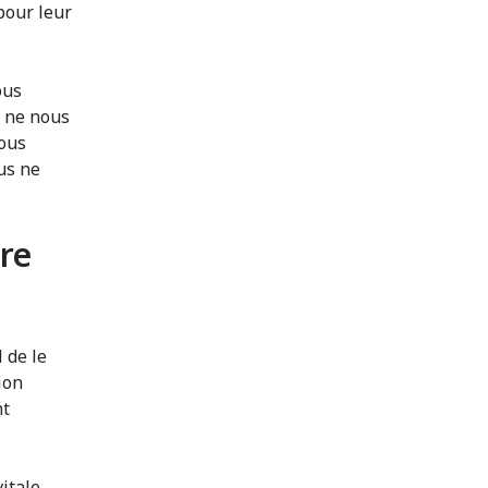
pour leur
ous
s ne nous
nous
us ne
tre
 de le
ion
nt
itale