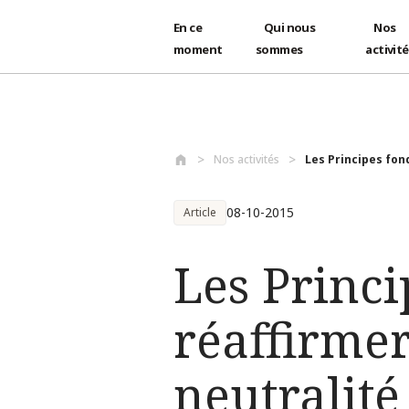
En ce
Qui nous
Nos
moment
sommes
activit
Aller au contenu principal
Nos activités
Les Principes fon
08-10-2015
Article
Les Princ
réaffirme
neutralité