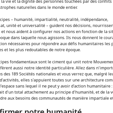
 la vie et la dignité des personnes touchées par des conflits
strophes naturelles dans le monde entier.
cipes – humanité, impartialité, neutralité, indépendance,
iat, unité et universalité – guident nos décisions, nourrisse
 et nous aident à configurer nos actions en fonction de la si
époque dans laquelle nous agissons. Ils nous donnent le cour
ation nécessaires pour répondre aux défis humanitaires les 
s et les plus redoutables de notre époque.
cipes fondamentaux sont le ciment qui unit notre Mouvement
fèrent aussi notre identité particulière. Allez dans n'import
es des 189 Sociétés nationales et vous verrez que, malgré le
 d'activités, elles s'appuient toutes sur une architecture c
l'espace sans lequel il ne peut y avoir d'action humanitaire :
ait d'un total attachement au principe d'humanité, et de la 
dre aux besoins des communautés de manière impartiale et
firmer notre humanité