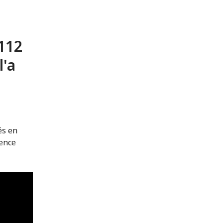
 112
l'a
és en
ience