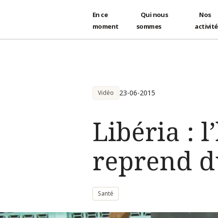
En ce
Qui nous
Nos
moment
sommes
activit
Aller au contenu principal
23-06-2015
Vidéo
Libéria : 
reprend d
Santé