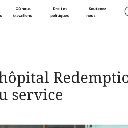
Où nous
Droit et
Soutenez-
és
travaillons
politiques
nous
l’hôpital Redempti
u service