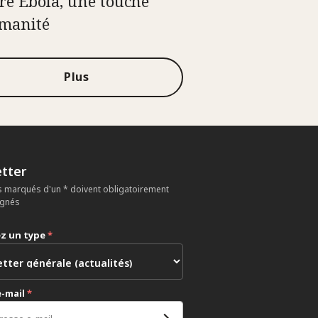
re Ebola, une touche
manité
Plus
tter
 marqués d'un * doivent obligatoirement
ignés
ez un type
*
e-mail
*