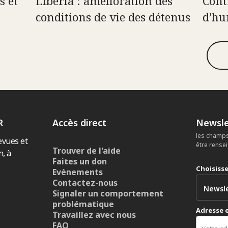
s et
Libéria : amélioration des
Cont
conditions de vie des détenus
d’hu
R
Accès direct
Newsle
les champs
evues et
être rense
Trouver de l'aide
n, à
Faites un don
Choisiss
Evènements
Contactez-nous
Signaler un comportement
problématique
Adresse 
Travaillez avec nous
FAQ