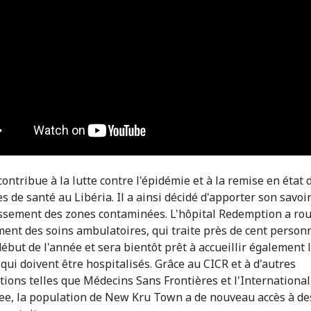
ontribue à la lutte contre l'épidémie et à la remise en état 
s de santé au Libéria. Il a ainsi décidé d'apporter son savoir
issement des zones contaminées. L'hôpital Redemption a rou
ent des soins ambulatoires, qui traite près de cent person
début de l'année et sera bientôt prêt à accueillir également 
 qui doivent être hospitalisés. Grâce au CICR et à d'autres
tions telles que Médecins Sans Frontières et l'Internationa
e, la population de New Kru Town a de nouveau accès à de