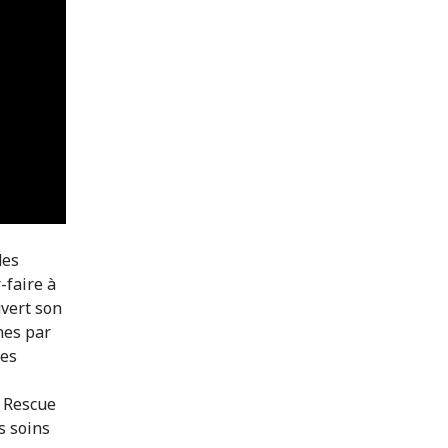
des
-faire à
vert son
nes par
les
l Rescue
s soins