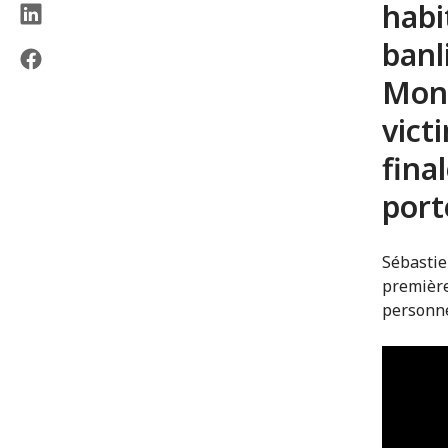
habi
banl
Monr
vict
fina
port
Sébastie
première
personne