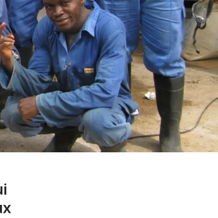
ui
ux