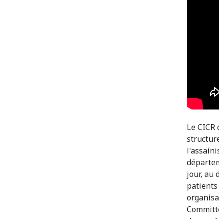
Le CICR c
structure
l'assain
départem
jour, au 
patients
organisa
Committe