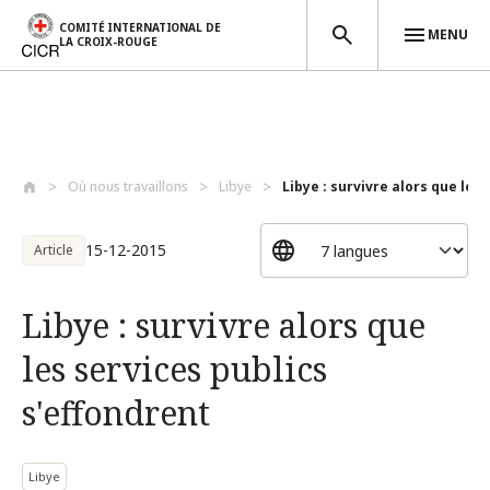
COMITÉ INTERNATIONAL DE
MENU
LA CROIX-ROUGE
Aller au contenu principal
Où nous travaillons
Libye
Libye : survivre alors que les s
15-12-2015
Article
Libye : survivre alors que
les services publics
s'effondrent
Libye