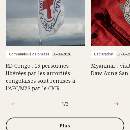
Communiqué de presse
06-08-2026
Déclaration
03-08-2
RD Congo : 15 personnes
Myanmar : visi
libérées par les autorités
Daw Aung San 
congolaises sont remises à
l’AFC/M23 par le CICR
1/3
1sur3
Plus