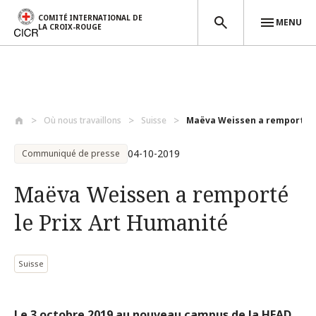
COMITÉ INTERNATIONAL DE
MENU
LA CROIX-ROUGE
Aller au contenu principal
Où nous travaillons
Suisse
Maëva Weissen a remporté le
04-10-2019
Communiqué de presse
Maëva Weissen a remporté
le Prix Art Humanité
Suisse
Le 3 octobre 2019 au nouveau campus de la HEAD